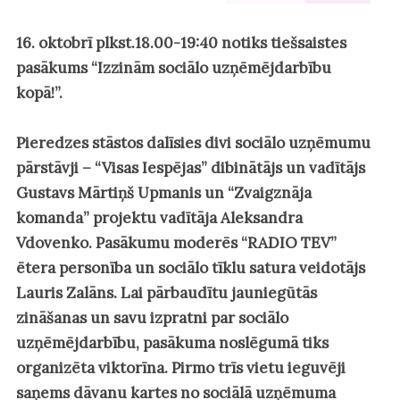
16. oktobrī plkst.18.00-19:40 notiks tiešsaistes
pasākums “Izzinām sociālo uzņēmējdarbību
kopā!”.
Pieredzes stāstos dalīsies divi sociālo uzņēmumu
pārstāvji –
“Visas Iespējas”
dibinātājs un vadītājs
Gustavs Mārtiņš Upmanis un
“Zvaigznāja
komanda”
projektu vadītāja Aleksandra
Vdovenko. Pasākumu moderēs “RADIO TEV”
ētera personība un sociālo tīklu satura veidotājs
Lauris Zalāns.
Lai pārbaudītu jauniegūtās
zināšanas un savu izpratni par sociālo
uzņēmējdarbību, pasākuma noslēgumā tiks
organizēta viktorīna. Pirmo trīs vietu ieguvēji
saņems dāvanu kartes no sociālā uzņēmuma