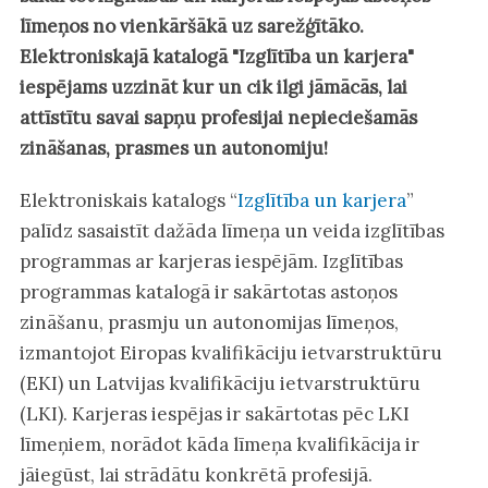
līmeņos no vienkāršākā uz sarežģītāko.
Elektroniskajā katalogā "Izglītība un karjera"
iespējams uzzināt kur un cik ilgi jāmācās, lai
attīstītu savai sapņu profesijai nepieciešamās
zināšanas, prasmes un autonomiju!
Elektroniskais katalogs “
Izglītība un karjera
”
palīdz sasaistīt dažāda līmeņa un veida izglītības
programmas ar karjeras iespējām. Izglītības
programmas katalogā ir sakārtotas astoņos
zināšanu, prasmju un autonomijas līmeņos,
izmantojot Eiropas kvalifikāciju ietvarstruktūru
(EKI) un Latvijas kvalifikāciju ietvarstruktūru
(LKI). Karjeras iespējas ir sakārtotas pēc LKI
līmeņiem, norādot kāda līmeņa kvalifikācija ir
jāiegūst, lai strādātu konkrētā profesijā.