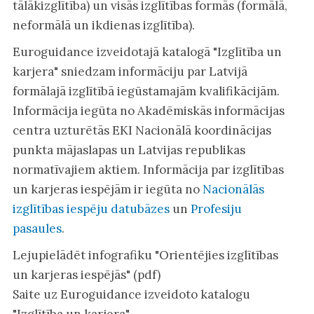
tālākizglītība) un visās izglītības formās (formālā,
neformālā un ikdienas izglītība).
Euroguidance izveidotajā katalogā "Izglītība un
karjera" sniedzam informāciju par Latvijā
formālajā izglītībā iegūstamajām kvalifikācijām.
Informācija iegūta no Akadēmiskās informācijas
centra uzturētās EKI Nacionālā koordinācijas
punkta mājaslapas un Latvijas republikas
normatīvajiem aktiem. Informācija par izglītības
un karjeras iespējām ir iegūta no
Nacionālās
izglītības iespēju datubāzes
un
Profesiju
pasaules
.
Lejupielādēt infografiku "Orientējies izglītības
un karjeras iespējās" (pdf)
Saite uz Euroguidance izveidoto katalogu