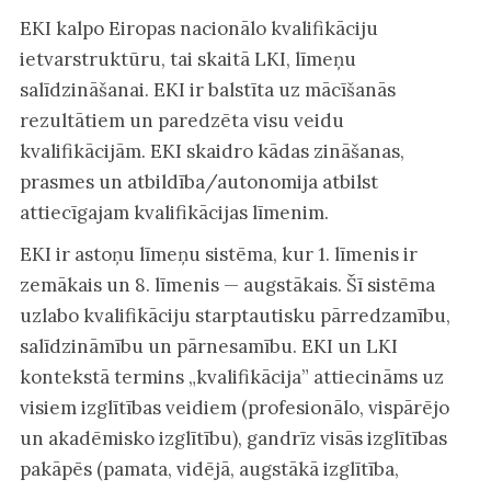
EKI kalpo Eiropas nacionālo kvalifikāciju
ietvarstruktūru, tai skaitā LKI, līmeņu
salīdzināšanai. EKI ir balstīta uz mācīšanās
rezultātiem un paredzēta visu veidu
kvalifikācijām. EKI skaidro kādas zināšanas,
prasmes un atbildība/autonomija atbilst
attiecīgajam kvalifikācijas līmenim.
EKI ir astoņu līmeņu sistēma, kur 1. līmenis ir
zemākais un 8. līmenis — augstākais. Šī sistēma
uzlabo kvalifikāciju starptautisku pārredzamību,
salīdzināmību un pārnesamību. EKI un LKI
kontekstā termins „kvalifikācija” attiecināms uz
visiem izglītības veidiem (profesionālo, vispārējo
un akadēmisko izglītību), gandrīz visās izglītības
pakāpēs (pamata, vidējā, augstākā izglītība,