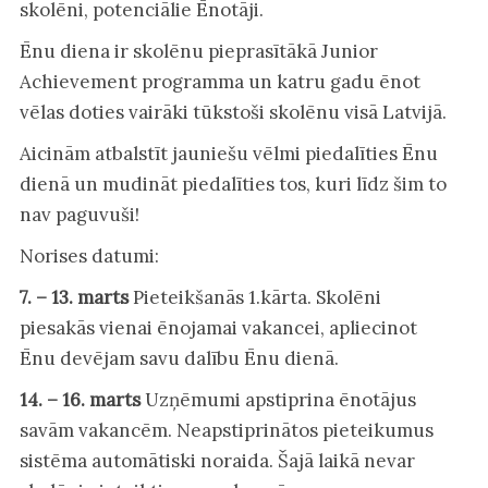
skolēni, potenciālie Ēnotāji.
Ēnu diena ir skolēnu pieprasītākā Junior
Achievement programma un katru gadu ēnot
vēlas doties vairāki tūkstoši skolēnu visā Latvijā.
Aicinām atbalstīt jauniešu vēlmi piedalīties Ēnu
dienā un mudināt piedalīties tos, kuri līdz šim to
nav paguvuši!
Norises datumi:
7. – 13. marts
Pieteikšanās 1.kārta. Skolēni
piesakās vienai ēnojamai vakancei, apliecinot
Ēnu devējam savu dalību Ēnu dienā.
14. – 16. marts
Uzņēmumi apstiprina ēnotājus
savām vakancēm. Neapstiprinātos pieteikumus
sistēma automātiski noraida. Šajā laikā nevar