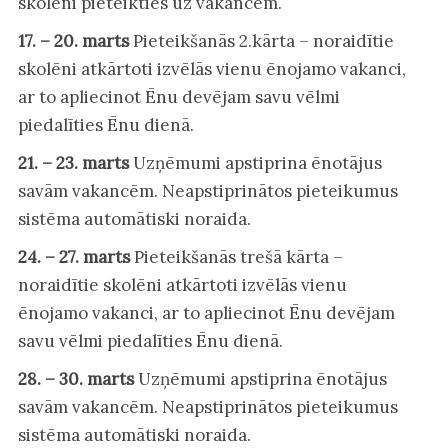
skolēni pieteikties uz vakancēm.
17. – 20. marts
Pieteikšanās 2.kārta – noraidītie
skolēni atkārtoti izvēlās vienu ēnojamo vakanci,
ar to apliecinot Ēnu devējam savu vēlmi
piedalīties Ēnu dienā.
21. – 23. marts
Uzņēmumi apstiprina ēnotājus
savām vakancēm. Neapstiprinātos pieteikumus
sistēma automātiski noraida.
24. – 27. marts
Pieteikšanās trešā kārta –
noraidītie skolēni atkārtoti izvēlās vienu
ēnojamo vakanci, ar to apliecinot Ēnu devējam
savu vēlmi piedalīties Ēnu dienā.
28. – 30. marts
Uzņēmumi apstiprina ēnotājus
savām vakancēm. Neapstiprinātos pieteikumus
sistēma automātiski noraida.