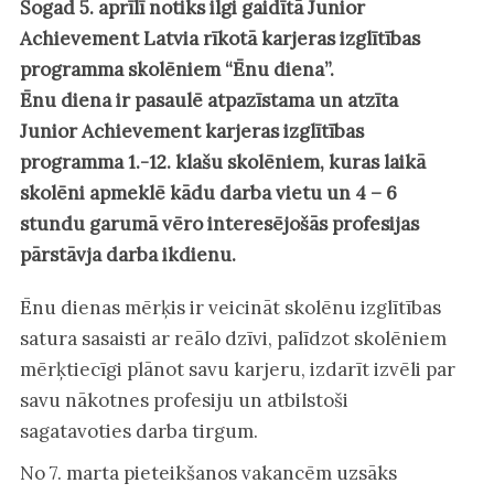
Šogad 5. aprīlī notiks ilgi gaidītā Junior
Achievement Latvia rīkotā karjeras izglītības
programma skolēniem “Ēnu diena”.
Ēnu diena ir pasaulē atpazīstama un atzīta
Junior Achievement karjeras izglītības
programma 1.-12. klašu skolēniem, kuras laikā
skolēni apmeklē kādu darba vietu un 4 – 6
stundu garumā vēro interesējošās profesijas
pārstāvja darba ikdienu.
Ēnu dienas mērķis ir veicināt skolēnu izglītības
satura sasaisti ar reālo dzīvi, palīdzot skolēniem
mērķtiecīgi plānot savu karjeru, izdarīt izvēli par
savu nākotnes profesiju un atbilstoši
sagatavoties darba tirgum.
No 7. marta pieteikšanos vakancēm uzsāks