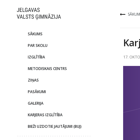
SĀKUM
SĀKUMS
Kar
PAR SKOLU
17. OKTO
IZGLĪTĪBA
METODISKAIS CENTRS
ZIŅAS
PASĀKUMI
GALERIJA
KARJERAS IZGLĪTĪBA
BIEŽI UZDOTIE JAUTĀJUMI (BUJ)