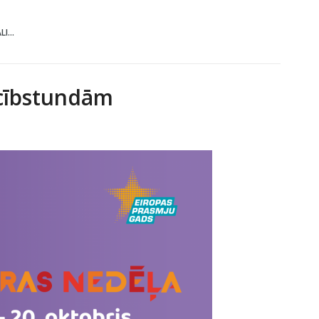
I...
ācībstundām