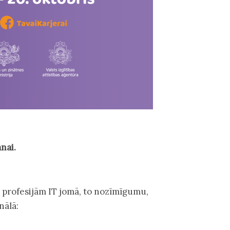
nai.
r profesijām IT jomā, to nozīmīgumu,
nālā: