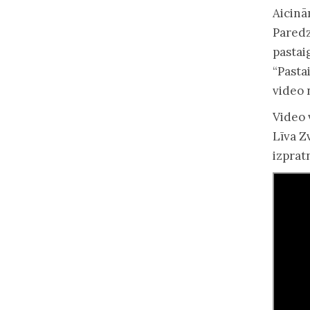
Aicinā
Paredz
pastai
“Pasta
video 
Video 
Līva Z
izprat