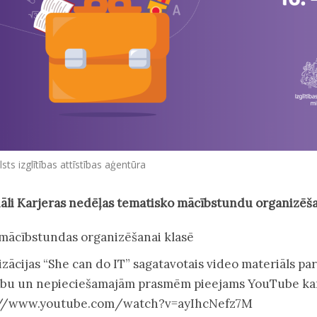
lsts izglītības attīstības aģentūra
āli Karjeras nedēļas tematisko mācībstundu organizēša
mācībstundas organizēšanai klasē
zācijas “She can do IT” sagatavotais video materiāls pa
ību un nepieciešamajām prasmēm pieejams YouTube ka
://www.youtube.com/watch?v=ayIhcNefz7M