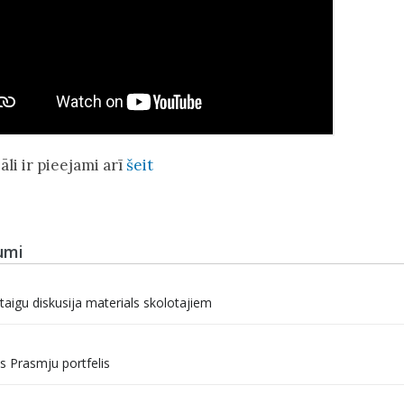
āli ir pieejami arī
šeit
umi
taigu diskusija materials skolotajiem
s Prasmju portfelis