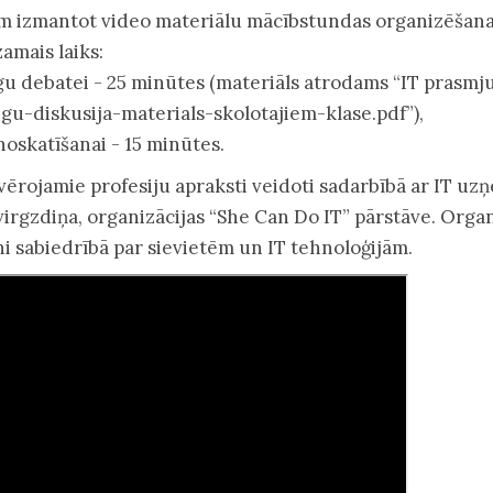
m izmantot video materiālu mācībstundas organizēšanai
amais laiks:
gu debatei - 25 minūtes (materiāls atrodams “IT prasm
igu-diskusija-materials-skolotajiem-klase.pdf”),
noskatīšanai - 15 minūtes.
vērojamie profesiju apraksti veidoti sadarbībā ar IT uz
virgzdiņa, organizācijas “She Can Do IT” pārstāve. Organ
ni sabiedrībā par sievietēm un IT tehnoloģijām.