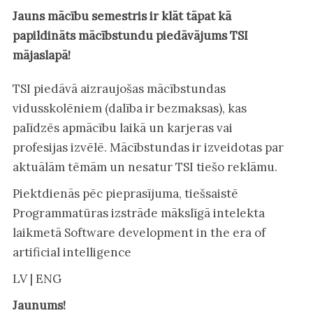
Jauns mācību semestris ir klāt tāpat kā
papildināts mācībstundu piedāvājums TSI
mājaslapā!
TSI piedāvā aizraujošas mācībstundas
vidusskolēniem (dalība ir bezmaksas), kas
palīdzēs apmācību laikā un karjeras vai
profesijas izvēlē. Mācībstundas ir izveidotas par
aktuālām tēmām un nesatur TSI tiešo reklāmu.
Piektdienās pēc pieprasījuma, tiešsaistē
Programmatūras izstrāde mākslīgā intelekta
laikmetā Software development in the era of
artificial intelligence
LV | ENG
Jaunums!