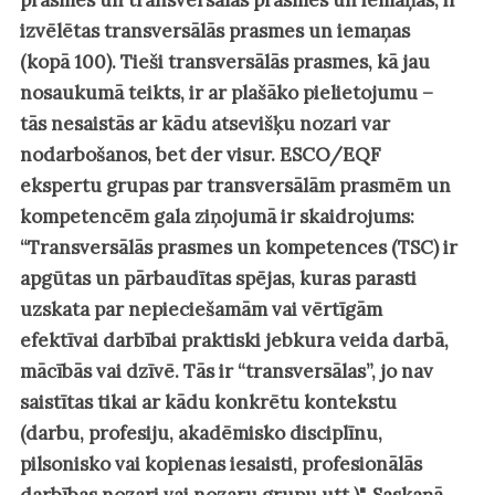
prasmes un transversālās prasmes un iemaņas, ir
izvēlētas transversālās prasmes un iemaņas
(kopā 100). Tieši transversālās prasmes, kā jau
nosaukumā teikts, ir ar plašāko pielietojumu –
tās nesaistās ar kādu atsevišķu nozari var
nodarbošanos, bet der visur. ESCO/EQF
ekspertu grupas par transversālām prasmēm un
kompetencēm gala ziņojumā ir skaidrojums:
“Transversālās prasmes un kompetences (TSC) ir
apgūtas un pārbaudītas spējas, kuras parasti
uzskata par nepieciešamām vai vērtīgām
efektīvai darbībai praktiski jebkura veida darbā,
mācībās vai dzīvē. Tās ir “transversālas”, jo nav
saistītas tikai ar kādu konkrētu kontekstu
(darbu, profesiju, akadēmisko disciplīnu,
pilsonisko vai kopienas iesaisti, profesionālās