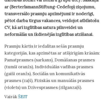
darbības nozari vai nozaru grupu utt.)". Saskaņā
ar (BerterlsmannStiftung-Cedefop) ziņojumu,
transversālo prasmju apzīmējumi ir noderīgi,
pētot darba tirgus vakances, veidojot atbilstošu
CV, kā arī izglītības satura pilnveidei un
neformālās un ikdienējās izglītības atzīšanai.
Prasmju kārtis ir iedalītas sešās prasmju
kategorijās, kas apzīmētas ar atšķirīgām krāsām:
Pamatprasmes (sarkans), Domāšanas prasmes
(tumši oranžs), Individuālās vadības prasmes
(gaiši oranžs), Sociālās un komunikatīvās
prasmes (zaļš), Fiziskās un manuālās prasmes
(violets) un Dzīvesprasmes (zilganzaļš).
Vairāk
ŠEIT