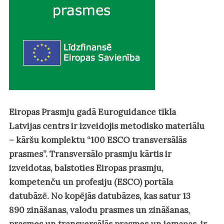
Eiropas Prasmju gadā Euroguidance tīkla
Latvijas centrs ir izveidojis metodisko materiālu
– kāršu komplektu “100 ESCO transversālās
prasmes”. Transversālo prasmju kārtis ir
izveidotas, balstoties Eiropas prasmju,
kompetenču un profesiju (ESCO) portāla
datubāzē. No kopējās datubāzes, kas satur 13
890 zināšanas, valodu prasmes un zināšanas,