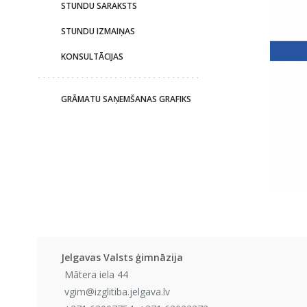
STUNDU SARAKSTS
STUNDU IZMAIŅAS
KONSULTĀCIJAS
GRĀMATU SAŅEMŠANAS GRAFIKS
Jelgavas Valsts ģimnāzija
Mātera iela 44
vgim@izglitiba.jelgava.lv