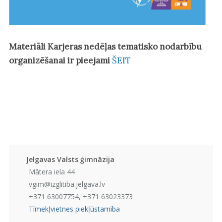
Materiāli Karjeras nedēļas tematisko nodarbību
organizēšanai ir pieejami
ŠEIT
Jelgavas Valsts ģimnāzija
Mātera iela 44
vgim@izglitiba.jelgava.lv
+371 63007754, +371 63023373
Tīmekļvietnes piekļūstamība