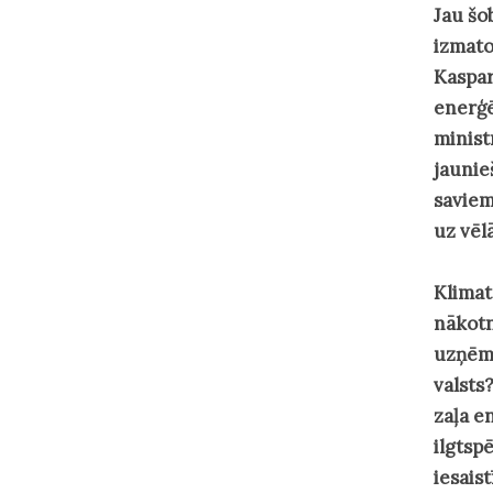
Jau šo
izmato
Kaspar
enerģē
minist
jaunie
saviem
uz vēl
Klimat
nākotn
uzņēmē
valsts
zaļa e
ilgtsp
iesais