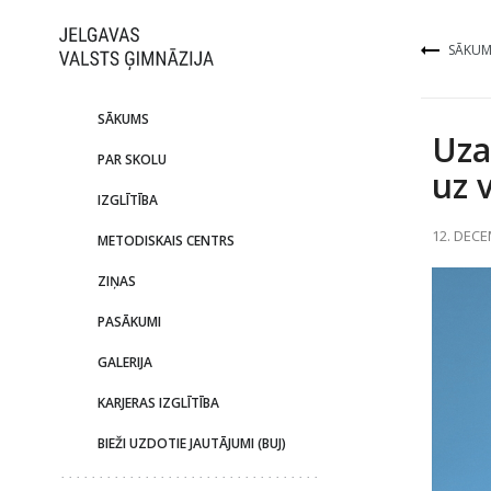
SĀKUM
SĀKUMS
Uza
PAR SKOLU
uz 
IZGLĪTĪBA
12. DECE
METODISKAIS CENTRS
ZIŅAS
PASĀKUMI
GALERIJA
KARJERAS IZGLĪTĪBA
BIEŽI UZDOTIE JAUTĀJUMI (BUJ)