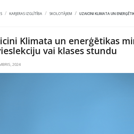
S
KARJERAS IZGLĪTĪBA
SKOLOTĀJIEM
UZAICINI KLIMATA UN ENERĢĒTIK
icini Klimata un enerģētikas m
vieslekciju vai klases stundu
MBRIS, 2024