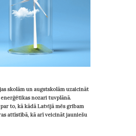
ijas skolām un augstskolām uzaicināt
 enerģētikas nozari tuvplānā.
i par to, kā kādā Latvijā mēs gribam
s attīstībā, kā arī veicināt jauniešu