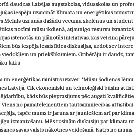
brīd daudzas Latvijas augstskolas, vidusskolas un profe
jušas iespēju uzaicināt Klimata un enerģētikas ministru.
s Melnis uzrunās dažādu vecumu skolēnus un studentus
tikas nozīmi mūsu ikdienā, atjaunīgo resursu izmantoša
rijas īstenotās un plānotās iniciatīvas, kas veicina pārej
šiem būs iespēja iesaistīties diskusijās, uzdot sev inter
 viedokļiem un priekšlikumiem. Gribētāju ir daudz, ta
āku laiku.
a un enerģētikas ministrs uzsver
: "Mūsu šodienas lēmu
es Latvijā. Cik ekonomiski un tehnoloģiski būsim attīstīt
jdarbību, kāds būs pieprasījums pēc augsti kvalificēti
? Viens no pamatelementiem tautsaimniecības attīstībai 
nerģija, tāpēc mums ir jārunā ar jauniešiem arī par kli
ējīgu izmantošanu. Mēs rosinām diskusiju par klimata un
tīšanos savas valsts nākotnes veidošanā. Katrs no mums