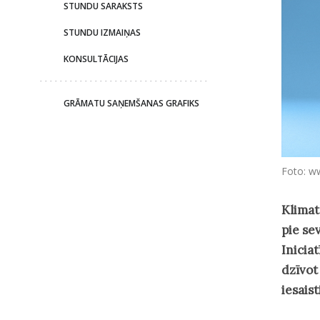
STUNDU SARAKSTS
STUNDU IZMAIŅAS
KONSULTĀCIJAS
GRĀMATU SAŅEMŠANAS GRAFIKS
Foto: w
Klimat
pie se
Inicia
dzīvot
iesais