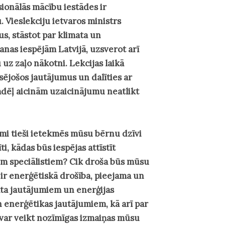
sionālās mācību iestādes ir
 Vieslekciju ietvaros ministrs
, stāstot par klimata un
nas iespējām Latvijā, uzsverot arī
u uz zaļo nākotni. Lekcijas laikā
esējošos jautājumus un dalīties ar
mdēļ aicinām uzaicinājumu neatlikt
mi tieši ietekmēs mūsu bērnu dzīvi
i, kādas būs iespējas attīstīt
em speciālistiem? Cik droša būs mūsu
ir enerģētiskā drošība, pieejama un
mata jautājumiem un enerģijas
 enerģētikas jautājumiem, kā arī par
 var veikt nozīmīgas izmaiņas mūsu