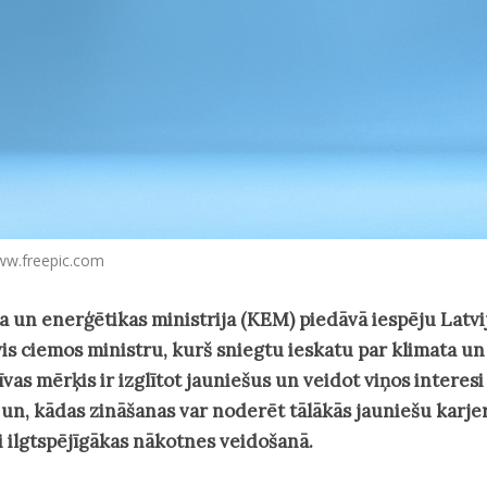
ww.freepic.com
a un enerģētikas ministrija (KEM) piedāvā iespēju Latv
vis ciemos ministru, kurš sniegtu ieskatu par klimata un
tīvas mērķis ir izglītot jauniešus un veidot viņos interes
 un, kādas zināšanas var noderēt tālākās jauniešu karjera
ti ilgtspējīgākas nākotnes veidošanā.