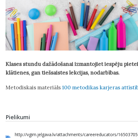
Klases stundu dažādošanai izmantojiet iespēju piete
klātienes, gan tiešsaistes lekcijas, nodarbības.
Metodiskais materiāls
100 metodikas karjeras attīstī
Pielikumi
http://vgim.jelgava.lv/attachments/careereducators/165037