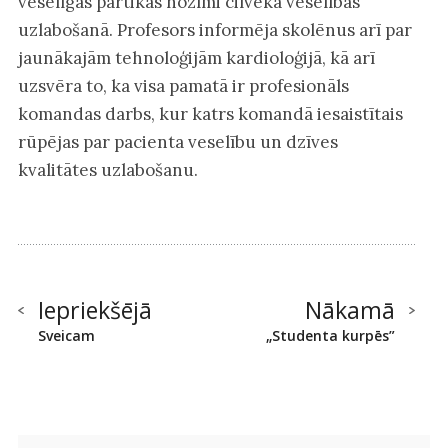
veselīgas pārtikas nozīmi cilvēka veselības
uzlabošanā. Profesors informēja skolēnus arī par
jaunākajām tehnoloģijām kardioloģijā, kā arī
uzsvēra to, ka visa pamatā ir profesionāls
komandas darbs, kur katrs komandā iesaistītais
rūpējas par pacienta veselību un dzīves
kvalitātes uzlabošanu.
Iepriekšējā
Nākamā
Sveicam
„Studenta kurpēs”