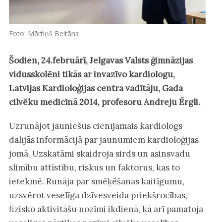
Foto: Mārtiņš Beitāns
Šodien, 24.februārī, Jelgavas Valsts ģimnāzijas
vidusskolēni tikās ar invazīvo kardiologu,
Latvijas Kardioloģijas centra vadītāju, Gada
cilvēku medicīnā 2014, profesoru Andreju Ērgli.
Uzrunājot jauniešus cienījamais kardiologs
dalījās informācijā par jaunumiem kardioloģijas
jomā. Uzskatāmi skaidroja sirds un asinsvadu
slimību attīstību, riskus un faktorus, kas to
ietekmē. Runāja par smēķēšanas kaitīgumu,
uzsvērot veselīga dzīvesveida priekšrocības,
fizisko aktivitāšu nozīmi ikdienā, kā arī pamatoja