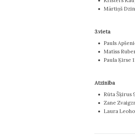
Kristers Kaup
Mārtiņš Dzin
3.vieta
Pauls Apšeni
Matīss Ruben
Paula Ķirse 1
Atzinība
Rūta Šķirus 9
Zane Zvaigzn
Laura Leoho 