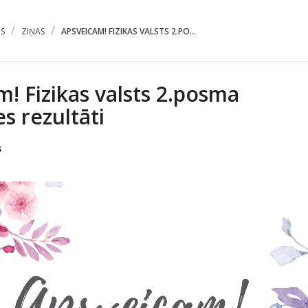
S
ZIŅAS
APSVEICAM! FIZIKAS VALSTS 2.PO...
! Fizikas valsts 2.posma
s rezultāti
s