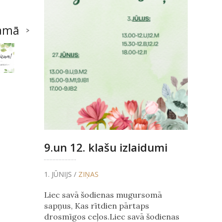
amā
9.un 12. klašu izlaidumi
1. JŪNIJS /
ZIŅAS
Liec savā šodienas mugursomā
sapņus, Kas rītdien pārtaps
drosmīgos ceļos.Liec savā šodienas