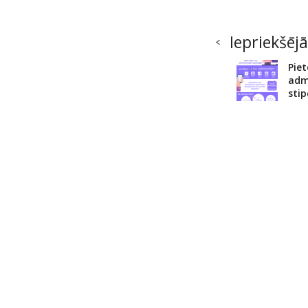
Iepriekšējā
Piet
adm
sti