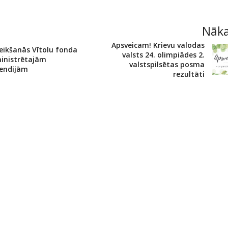
Nāk
Apsveicam! Krievu valodas
eikšanās Vītolu fonda
valsts 24. olimpiādes 2.
inistrētajām
valstspilsētas posma
pendijām
rezultāti