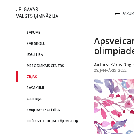
SĀKUM
SĀKUMS
Apsveicam
PAR SKOLU
olimpiāde
IZGLĪTĪBA
Autors: Kārlis Daģi
METODISKAIS CENTRS
28. JANVĀRIS, 2022
ZIŅAS
PASĀKUMI
GALERIJA
KARJERAS IZGLĪTĪBA
BIEŽI UZDOTIE JAUTĀJUMI (BUJ)