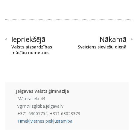
Iepriekšējā
Nākamā
Valsts aizsardzības
Sveiciens sieviešu dienā
mācību nometnes
Jelgavas Valsts ģimnāzija
Mātera iela 44
vgim@izglitiba.jelgava.lv
+371 63007754, +371 63023373
Tīmekļvietnes piekļūstamība