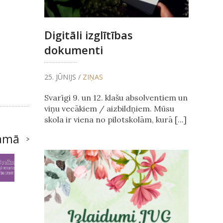
Digitāli izglītības
dokumenti
25. JŪNIJS /
ZIŅAS
Svarīgi 9. un 12. klašu absolventiem un
viņu vecākiem / aizbildņiem. Mūsu
skola ir viena no pilotskolām, kurā [...]
amā