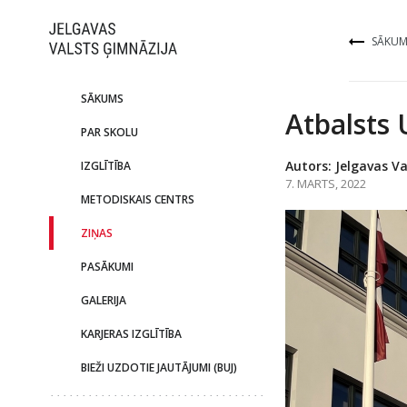
SĀKUM
SĀKUMS
Atbalsts 
PAR SKOLU
Autors: Jelgavas Va
IZGLĪTĪBA
7. MARTS, 2022
METODISKAIS CENTRS
ZIŅAS
PASĀKUMI
GALERIJA
KARJERAS IZGLĪTĪBA
BIEŽI UZDOTIE JAUTĀJUMI (BUJ)