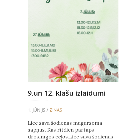
9.un 12. klašu izlaidumi
1. JŪNIJS /
ZIŅAS
Liec savā šodienas mugursomā
sapņus, Kas rītdien pārtaps
drosmīgos ceļos.Liec savā šodienas