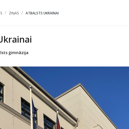
S
ZIŅAS
ATBALSTS UKRAINAI
Ukrainai
lsts ģimnāzija