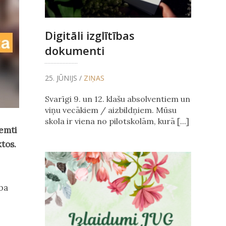
Digitāli izglītības
dokumenti
25. JŪNIJS /
ZIŅAS
Svarīgi 9. un 12. klašu absolventiem un
viņu vecākiem / aizbildņiem. Mūsu
skola ir viena no pilotskolām, kurā [...]
ņemti
ktos.
ba