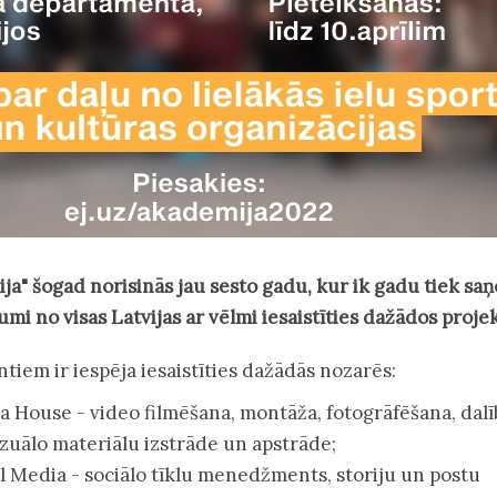
a" šogad norisinās jau sesto gadu, kur ik gadu tiek sa
mi no visas Latvijas ar vēlmi iesaistīties dažādos proje
tiem ir iespēja iesaistīties dažādās nozarēs:
 House - video filmēšana, montāža, fotogrāfēšana, dalī
izuālo materiālu izstrāde un apstrāde;
l Media - sociālo tīklu menedžments, storiju un postu