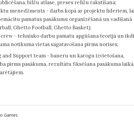
blicēšana, bilžu atlase, preses relīžu rakstīšana;
ktu menedžments - darbs kopā ar projektu līderiem, la
 iemācītu pamatus pasākumu organizēšanā un vadīšanā
rball, Ghetto Football, Ghetto Basket);
crew - tehnisko darbu pamatu apgūšana teorijā un ikd
uma notikuma vietas sagatavošana pirms norises;
 and Support team - baneru un karogu izvietošana,
lība pirms pasākuma, rezultātu fiksēšana pasākuma laikā
arētājiem.
tto Games