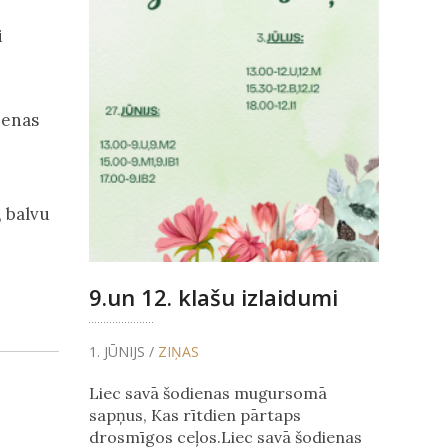
i
ienas
, balvu
9.un 12. klašu izlaidumi
1. JŪNIJS /
ZIŅAS
Liec savā šodienas mugursomā
sapņus, Kas rītdien pārtaps
drosmīgos ceļos.Liec savā šodienas