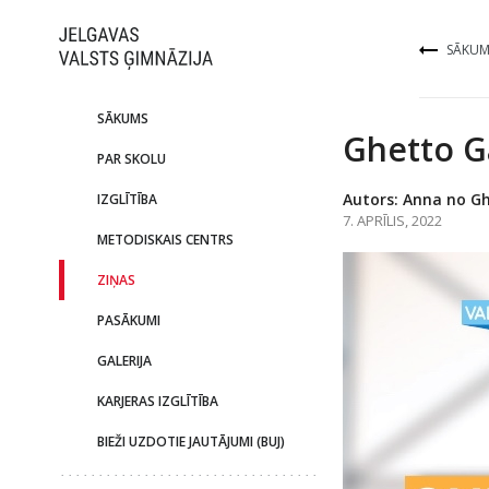
SĀKUM
SĀKUMS
Ghetto G
PAR SKOLU
Autors: Anna no G
IZGLĪTĪBA
7. APRĪLIS, 2022
METODISKAIS CENTRS
ZIŅAS
PASĀKUMI
GALERIJA
KARJERAS IZGLĪTĪBA
BIEŽI UZDOTIE JAUTĀJUMI (BUJ)