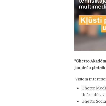
"Ghetto Akadēmij
jauniešu pieteiku
Visiem interesen
Ghetto Media
tiešraidēs, v
Ghetto Socia