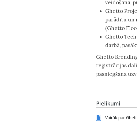
veidošana, pu
Ghetto Proje
parādītu un
(Ghetto Floo
Ghetto Tech 
darbā, pasāk
Ghetto Brending
reģistrācijas da
pasniegšana uzv
Pielikumi
Vairāk par Ghe