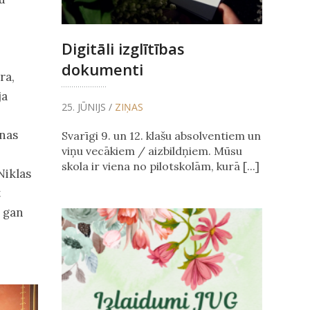
Digitāli izglītības
dokumenti
ra,
ja
25. JŪNIJS /
ZIŅAS
inas
Svarīgi 9. un 12. klašu absolventiem un
viņu vecākiem / aizbildņiem. Mūsu
skola ir viena no pilotskolām, kurā [...]
Niklas
t
, gan