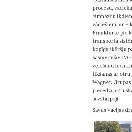
procesu, vāciešu
ģimnāziju ikdien
vāciešiem, un - 
Frankfurte pie M
transporta sistē
kopīgs šķēršļu p
sasniegušie JVĢ 
vēlēšanu iecirkn
tikšanās ar otru
Wagner. Grupas d
pieredzi, citu s
savstarpēji.
Savus Vācijas dr