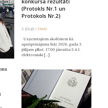
konkursa rezultāti
(Protokls Nr.1 un
Protokols Nr.2)
2. JŪLIJS /
ZIŅAS
Uzņemtajiem skolēniem kā
apstiprinājums līdz 2026. gada 3.
jūlijam plkst. 17:00 jāiesūta:3.4.1.
elektroniski [...]
monu
i
u