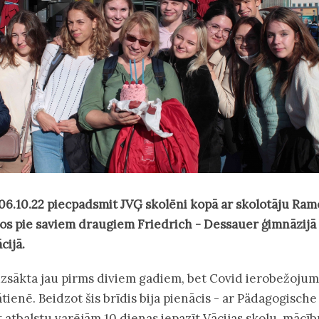
 06.10.22 piecpadsmit JVĢ skolēni kopā ar skolotāju Ra
os pie saviem draugiem Friedrich - Dessauer ģimnāzijā
cijā.
zsākta jau pirms diviem gadiem, bet Covid ierobežojum
ātienē. Beidzot šis brīdis bija pienācis - ar Pädagogische
atbalstu varējām 10 dienas iepazīt Vācijas skolu, mācīb