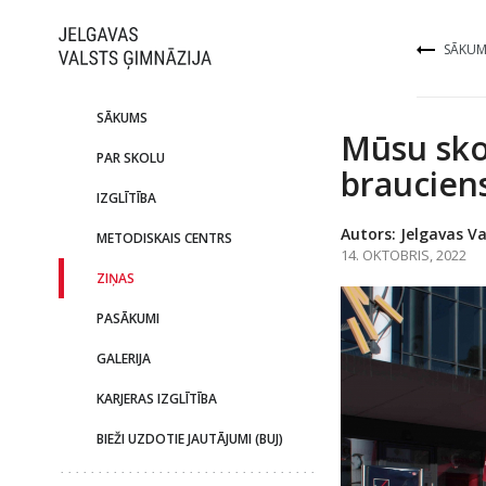
SĀKUM
SĀKUMS
Mūsu sko
PAR SKOLU
brauciens
IZGLĪTĪBA
Autors: Jelgavas Va
METODISKAIS CENTRS
14. OKTOBRIS, 2022
ZIŅAS
PASĀKUMI
GALERIJA
KARJERAS IZGLĪTĪBA
BIEŽI UZDOTIE JAUTĀJUMI (BUJ)