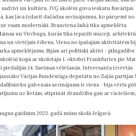
 sadzīvi un kultūru. JVĢ skolēni guva ieskatu Bavārijas
ā, kas ļāva izdarīt dažādus secinājumus, ko pārņemt no
kur esam modernāki. Brauciena laikā tika apmeklēta
ainas un Vircbuga, kurās tika iepazīti muzeji, arhitektū
ma un vietējais ēdiens. Viena no īpašajām aktivitātēm bi
arka apmeklējums. Bijām arī politiski aktīvi - pilngadību
skolēni kopā ar skolotāju 1. oktobrī Frankfurtes pie Ma
ī piedalījās 14. Saeimas vēlēšanās. Interesanta izvērtās
 jaunāko Vācijas Bundestāga deputātu no Zaļās partijas 
alībnieku galvenais secinājums ir viens - bija vērts gū
katījumu uz lietām, stiprināt draudzību gan ar vāciešiem
augus gaidīsim 2023. gadā mūsu skolā Jelgavā.