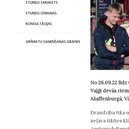
STUNDU SARAKSTS
STUNDU IZMAIŅAS
KONSULTĀCIJAS
GRĀMATU SAŅEMŠANAS GRAFIKS
No 26.09.22 līdz
Vaļģi devās ciem
Ašaffenburgā, Vā
Draudzība tika u
neļāva tikties kl
Austauschdienst 