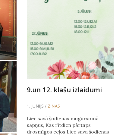
9.un 12. klašu izlaidumi
1. JŪNIJS /
ZIŅAS
Liec savā šodienas mugursomā
sapņus, Kas rītdien pārtaps
drosmīgos ceļos.Liec savā šodienas