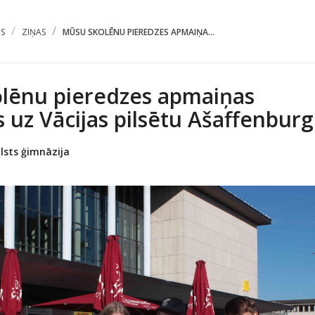
S
ZIŅAS
MŪSU SKOLĒNU PIEREDZES APMAIŅA...
lēnu pieredzes apmaiņas
 uz Vācijas pilsētu Ašaffenburg
lsts ģimnāzija