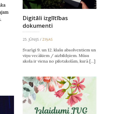
aka
lajam
Digitāli izglītības
s.
dokumenti
25. JŪNIJS /
ZIŅAS
Svarīgi 9. un 12. klašu absolventiem un
viņu vecākiem / aizbildņiem. Mūsu
skola ir viena no pilotskolām, kurā [...]