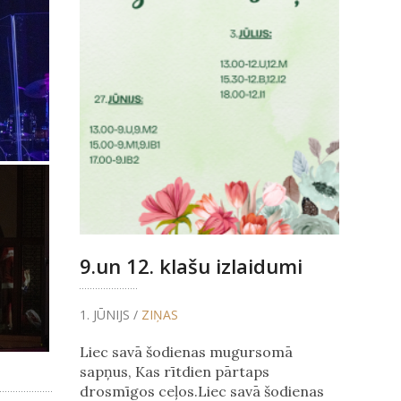
9.un 12. klašu izlaidumi
1. JŪNIJS /
ZIŅAS
Liec savā šodienas mugursomā
sapņus, Kas rītdien pārtaps
drosmīgos ceļos.Liec savā šodienas