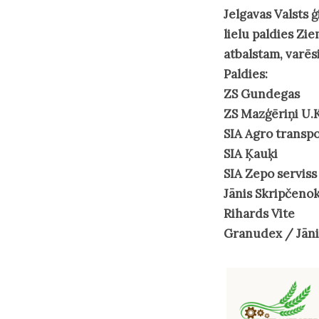
Jelgavas Valsts 
lielu paldies Zi
atbalstam, varēs
Paldies:
ZS Gundegas
ZS Mazģēriņi U.K
SIA Agro transpo
SIA Ķauķi
SIA Zepo serviss
Jānis Skripčeno
Rihards Vite
Granudex / Jāni