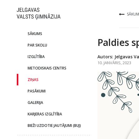
SĀKUM
SĀKUMS
Paldies 
PAR SKOLU
Autors: Jelgavas Va
IZGLĪTĪBA
10. JANVĀRIS, 2023
METODISKAIS CENTRS
ZIŅAS
PASĀKUMI
GALERIJA
KARJERAS IZGLĪTĪBA
BIEŽI UZDOTIE JAUTĀJUMI (BUJ)