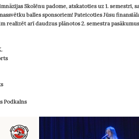
ģimnāzijas Skolēnu padome, atskatoties uz 1. semestri, s
emassvētku balles sponsoriem! Pateicoties Jūsu finansiā
im realizēt arī daudzus plānotos 2. semestra pasākumu
.
rts
ks
s Podkalns