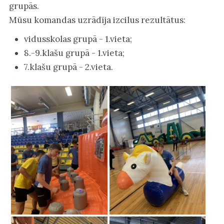
grupās.
Mūsu komandas uzrādīja izcilus rezultātus:
vidusskolas grupā - 1.vieta;
8.-9.klašu grupā - 1.vieta;
7.klašu grupā - 2.vieta.