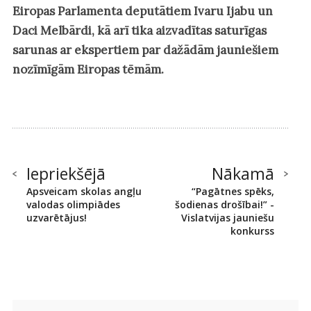
Eiropas Parlamenta deputātiem Ivaru Ijabu un
Daci Melbārdi, kā arī tika aizvadītas saturīgas
sarunas ar ekspertiem par dažādām jauniešiem
nozīmīgām Eiropas tēmām.
Iepriekšējā
Nākamā
Apsveicam skolas angļu
“Pagātnes spēks,
valodas olimpiādes
šodienas drošībai!” -
uzvarētājus!
Vislatvijas jauniešu
konkurss