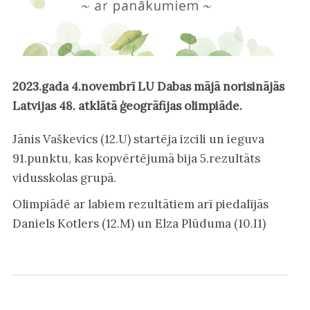
2023.gada 4.novembrī LU Dabas mājā norisinājās
Latvijas 48. atklātā ģeogrāfijas olimpiāde.
Jānis Vaškevics (12.U) startēja izcili un ieguva
91.punktu, kas kopvērtējumā bija 5.rezultāts
vidusskolas grupā.
Olimpiādē ar labiem rezultātiem arī piedalījās
Daniels Kotlers (12.M) un Elza Plūduma (10.I1)