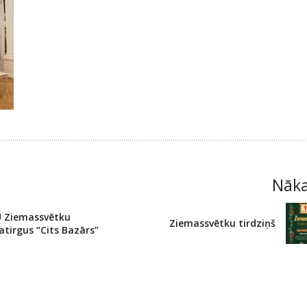
Nāk
 Ziemassvētku
Ziemassvētku tirdziņš
tirgus “Cits Bazārs”