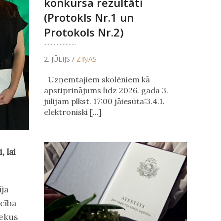
konkursa rezultāti
(Protokls Nr.1 un
Protokols Nr.2)
2. JŪLIJS /
ZIŅAS
Uzņemtajiem skolēniem kā
apstiprinājums līdz 2026. gada 3.
jūlijam plkst. 17:00 jāiesūta:3.4.1.
elektroniski [...]
, lai
īja
icībā
iekus