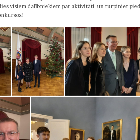
ldies visiem dalībniekiem par aktivitāti, un turpiniet pied
konkursos!