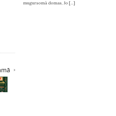
mugursomā domas, Jo [...]
amā