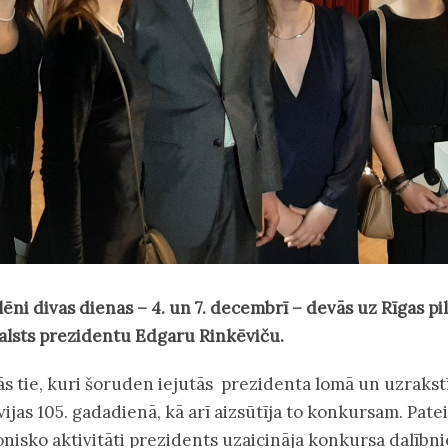
ni divas dienas – 4. un 7. decembrī – devās uz Rīgas pili
alsts prezidentu Edgaru Rinkēviču.
ās tie, kuri šoruden iejutās prezidenta lomā un uzrakst
ijas 105. gadadienā, kā arī aizsūtīja to konkursam. Pate
onisko aktivitāti prezidents uzaicināja konkursa dalībn