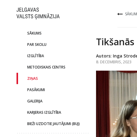
SĀKUM
SĀKUMS
Tikšanās 
PAR SKOLU
Autors: Inga Strod
IZGLĪTĪBA
8. DECEMBRIS, 2023
METODISKAIS CENTRS
ZIŅAS
PASĀKUMI
GALERIJA
KARJERAS IZGLĪTĪBA
BIEŽI UZDOTIE JAUTĀJUMI (BUJ)