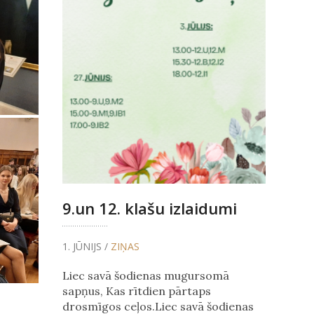
9.un 12. klašu izlaidumi
1. JŪNIJS /
ZIŅAS
Liec savā šodienas mugursomā
sapņus, Kas rītdien pārtaps
drosmīgos ceļos.Liec savā šodienas