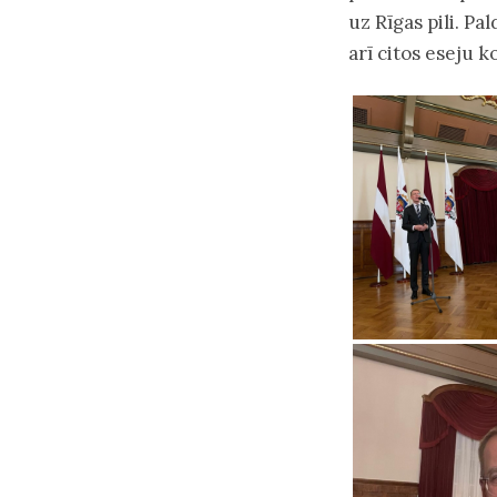
uz Rīgas pili. Pa
arī citos eseju 