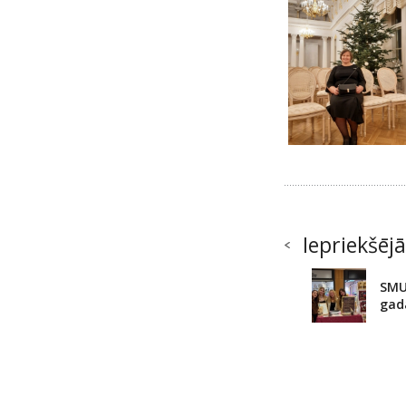
Iepriekšējā
SMU
gada