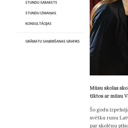
STUNDU SARAKSTS
STUNDU IZMAIŅAS
KONSULTĀCIJAS
GRĀMATU SAŅEMŠANAS GRAFIKS
Mūsu skolas skolē
tiktos ar mūsu V
Šo godu izpelnīj
svētku runu Latv
par skolēnu pils