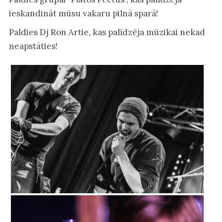
ieskandināt mūsu vakaru pilnā sparā!
Paldies Dj Ron Artie, kas palīdzēja mūzikai nekad
neapstāties!