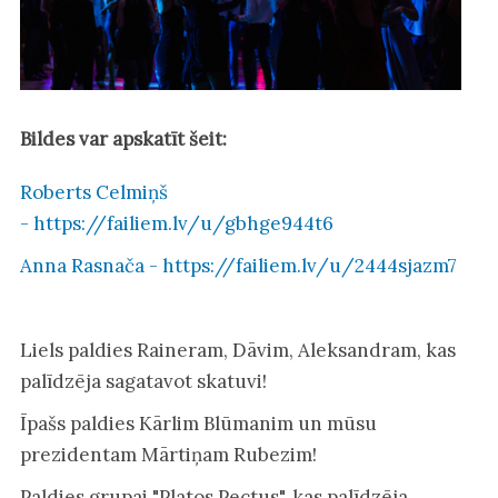
Bildes var apskatīt šeit:
Roberts Celmiņš
- https://failiem.lv/u/gbhge944t6
Anna Rasnača - https://failiem.lv/u/2444sjazm7
Liels paldies Raineram, Dāvim, Aleksandram, kas
palīdzēja sagatavot skatuvi!
Īpašs paldies Kārlim Blūmanim un mūsu
prezidentam Mārtiņam Rubezim!
Paldies grupai "Platos Pectus", kas palīdzēja