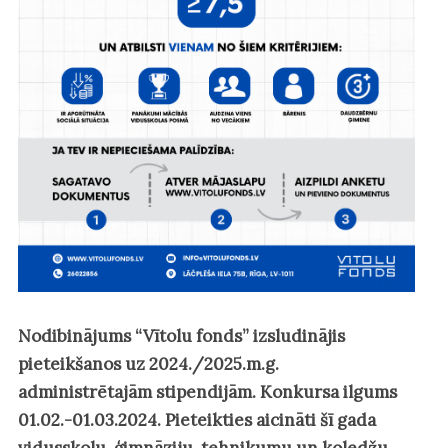
Nodibinājums “Vītolu fonds” izsludinājis
pieteikšanos uz 2024./2025.m.g.
administrētajām stipendijām. Konkursa ilgums
01.02.-01.03.2024. Pieteikties aicināti šī gada
vidusskolu, ģimnāziju, tehnikumu un koledžu