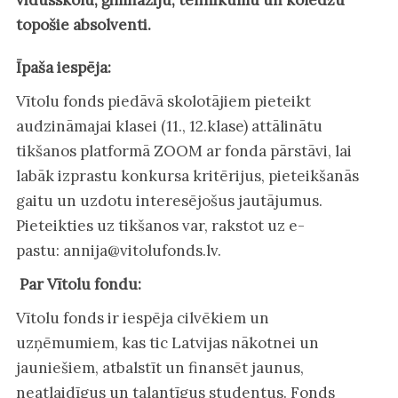
topošie absolventi.
Īpaša iespēja:
Vītolu fonds piedāvā skolotājiem pieteikt
audzināmajai klasei (11., 12.klase) attālinātu
tikšanos platformā ZOOM ar fonda pārstāvi, lai
labāk izprastu konkursa kritērijus, pieteikšanās
gaitu un uzdotu interesējošus jautājumus.
Pieteikties uz tikšanos var, rakstot uz e-
pastu: annija@vitolufonds.lv.
Par Vītolu fondu:
Vītolu fonds ir iespēja cilvēkiem un
uzņēmumiem, kas tic Latvijas nākotnei un
jauniešiem, atbalstīt un finansēt jaunus,
neatlaidīgus un talantīgus studentus. Fonds