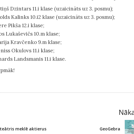
rtiņš Dzintars 11.i klase (uzaicināts uz 3. posmu);
nolds Kalinks 10.i2 klase (uzaicināts uz 3. posmu);
ere Pikša 12.i klase;
ebs Lukaševičs 10.m klase;
arija Kravčenko 9.m klase;
niss Okulovs 11.i klase;
inards Landsmanis 11.i klase.
urpmāk!
Nāk
teātris meklē aktierus
GeoGebra