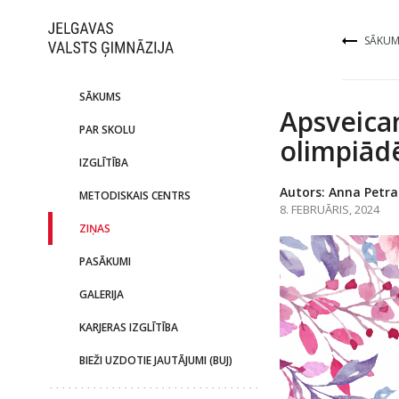
SĀKUM
SĀKUMS
Apsveica
PAR SKOLU
olimpiād
IZGLĪTĪBA
Autors: Anna Petr
METODISKAIS CENTRS
8. FEBRUĀRIS, 2024
ZIŅAS
PASĀKUMI
GALERIJA
KARJERAS IZGLĪTĪBA
BIEŽI UZDOTIE JAUTĀJUMI (BUJ)