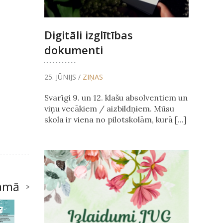
Digitāli izglītības
dokumenti
25. JŪNIJS /
ZIŅAS
Svarīgi 9. un 12. klašu absolventiem un
viņu vecākiem / aizbildņiem. Mūsu
skola ir viena no pilotskolām, kurā [...]
amā