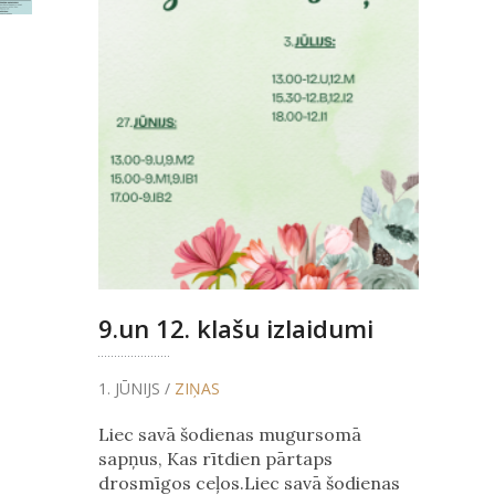
9.un 12. klašu izlaidumi
1. JŪNIJS /
ZIŅAS
Liec savā šodienas mugursomā
sapņus, Kas rītdien pārtaps
drosmīgos ceļos.Liec savā šodienas