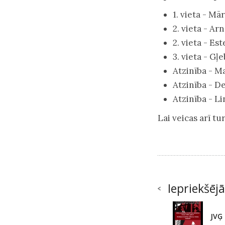
1. vieta - Mā
2. vieta - Ar
2. vieta - Est
3. vieta - Gļ
Atzinība - M
Atzinība - De
Atzinība - L
Lai veicas arī t
Iepriekšējā
JVĢ 