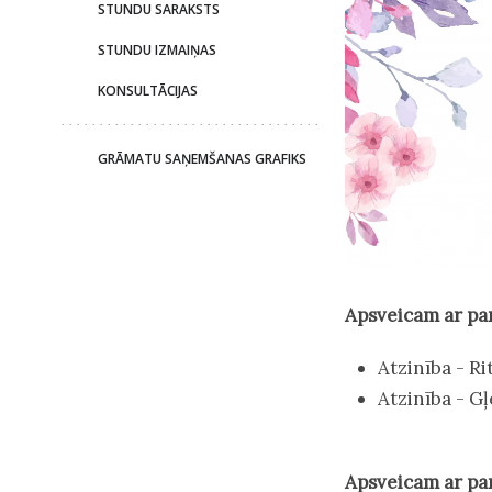
STUNDU SARAKSTS
STUNDU IZMAIŅAS
KONSULTĀCIJAS
GRĀMATU SAŅEMŠANAS GRAFIKS
Apsveicam ar pa
Atzinība - Ri
Atzinība - G
Apsveicam ar pa