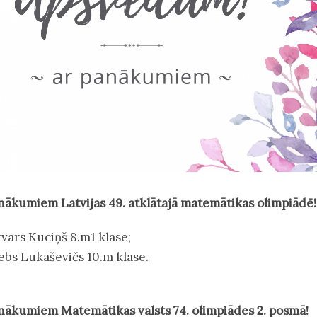
nākumiem Latvijas 49. atklātajā matemātikas olimpiādē
tvars Kuciņš 8.m1 klase;
ļebs Lukaševičs 10.m klase.
nākumiem Matemātikas valsts 74. olimpiādes 2. posmā!