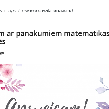
S
ZIŅAS
APSVEICAM AR PANĀKUMIEM MATEMĀ...
m ar panākumiem matemātika
ēs
ago