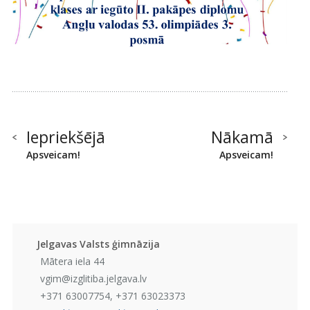
Iepriekšējā
Nākamā
Apsveicam!
Apsveicam!
Jelgavas Valsts ģimnāzija
Mātera iela 44
vgim@izglitiba.jelgava.lv
+371 63007754, +371 63023373