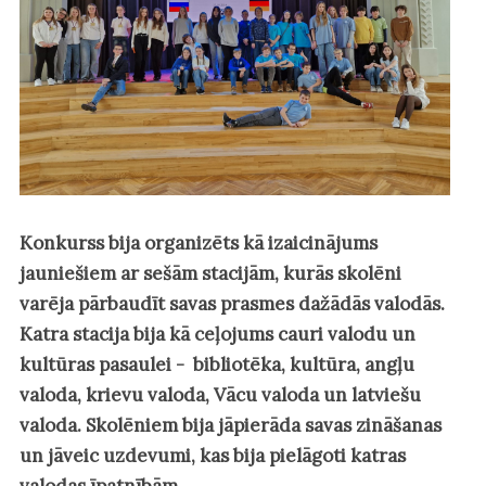
Konkurss bija organizēts kā izaicinājums
jauniešiem ar sešām stacijām, kurās skolēni
varēja pārbaudīt savas prasmes dažādās valodās.
Katra stacija bija kā ceļojums cauri valodu un
kultūras pasaulei - bibliotēka, kultūra, angļu
valoda, krievu valoda, Vācu valoda un latviešu
valoda. Skolēniem bija jāpierāda savas zināšanas
un jāveic uzdevumi, kas bija pielāgoti katras
valodas īpatnībām.