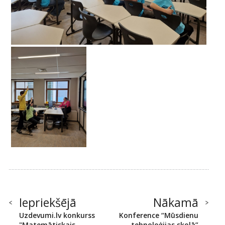
Iepriekšējā
Nākamā
Uzdevumi.lv konkurss
Konference “Mūsdienu
"Matemātiskais
tehnoloģijas skolā”