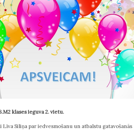
.M2 klases ieguva 2. vietu.
ai Līva Siliņa par iedvesmošanu un atbalstu gatavošanās