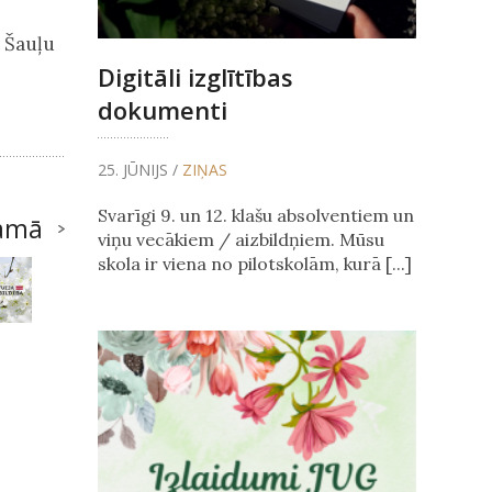
 Šauļu
Digitāli izglītības
dokumenti
25. JŪNIJS /
ZIŅAS
Svarīgi 9. un 12. klašu absolventiem un
amā
viņu vecākiem / aizbildņiem. Mūsu
skola ir viena no pilotskolām, kurā [...]