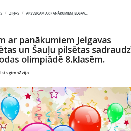
S
ZIŅAS
APSVEICAM AR PANĀKUMIEM JELGAV...
m ar panākumiem Jelgavas
sētas un Šauļu pilsētas sadraudz
lodas olimpiādē 8.klasēm.
lsts ģimnāzija