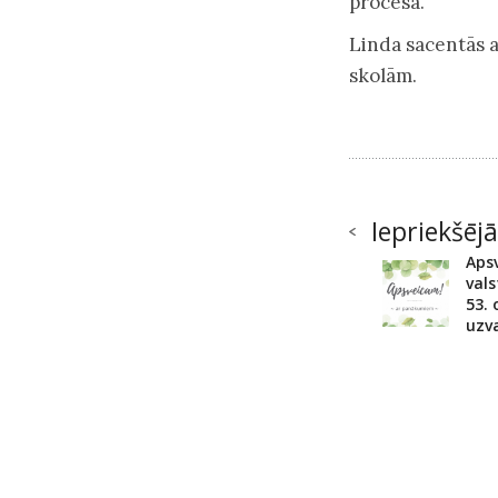
procesā.
Linda sacentās 
skolām.
Iepriekšējā
Aps
vals
53. 
uzva