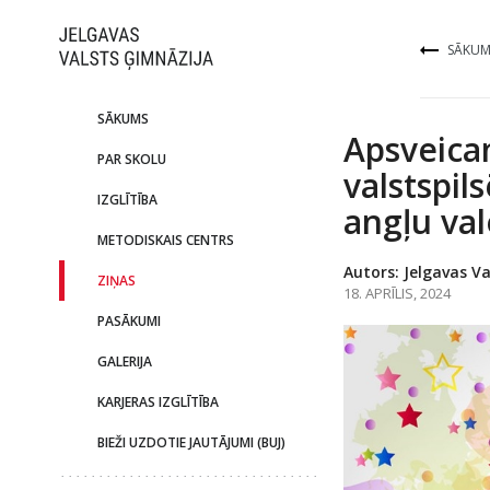
SĀKUM
SĀKUMS
Apsveica
PAR SKOLU
valstspil
IZGLĪTĪBA
angļu va
METODISKAIS CENTRS
Autors: Jelgavas Va
ZIŅAS
18. APRĪLIS, 2024
PASĀKUMI
GALERIJA
KARJERAS IZGLĪTĪBA
BIEŽI UZDOTIE JAUTĀJUMI (BUJ)