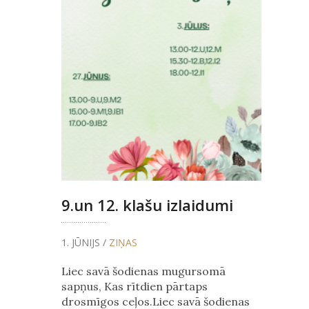
9.un 12. klašu izlaidumi
1. JŪNIJS /
ZIŅAS
Liec savā šodienas mugursomā
sapņus, Kas rītdien pārtaps
drosmīgos ceļos.Liec savā šodienas