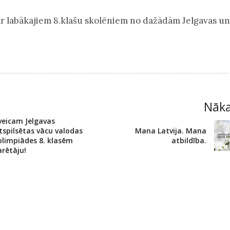
ar labākajiem 8.klašu skolēniem no dažādām Jelgavas un
Nāk
veicam Jelgavas
tspilsētas vācu valodas
Mana Latvija. Mana
olimpiādes 8. klasēm
atbildība.
rētāju!