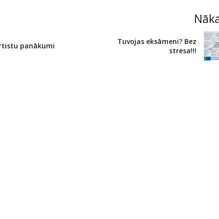
Nāk
Tuvojas eksāmeni? Bez
rtistu panākumi
stresa!!!