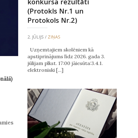
konkursa rezultāti
(Protokls Nr.1 un
Protokols Nr.2)
2. JŪLIJS /
ZIŅAS
Uzņemtajiem skolēniem kā
apstiprinājums līdz 2026. gada 3.
jūlijam plkst. 17:00 jāiesūta:3.4.1.
elektroniski [...]
nālā)
camies