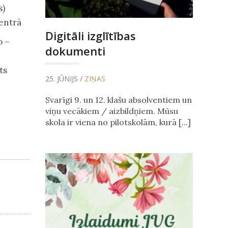
s)
centrā
Digitāli izglītības
o –
dokumenti
ts
25. JŪNIJS /
ZIŅAS
Svarīgi 9. un 12. klašu absolventiem un
viņu vecākiem / aizbildņiem. Mūsu
skola ir viena no pilotskolām, kurā [...]