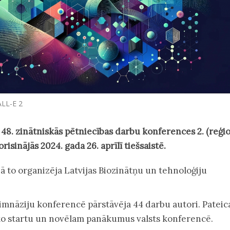
ALL-E 2
 48. zinātniskās pētniecības darbu konferences 2. (reģio
risinājās 2024. gada 26. aprīlī tiešsaistē.
 to organizēja Latvijas Biozinātņu un tehnoloģiju
ģimnāziju konferencē pārstāvēja 44 darbu autori. Patei
sko startu un novēlam panākumus valsts konferencē.