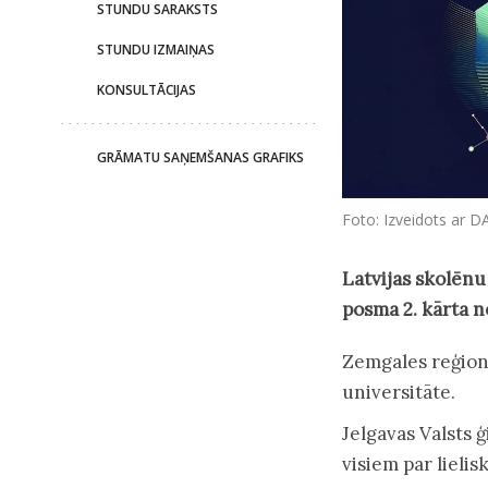
STUNDU SARAKSTS
STUNDU IZMAIŅAS
KONSULTĀCIJAS
GRĀMATU SAŅEMŠANAS GRAFIKS
Foto: Izveidots ar D
Latvijas skolēnu
posma 2. kārta no
Zemgales reģionā
universitāte.
Jelgavas Valsts 
visiem par lieli