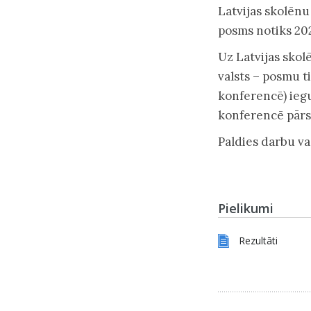
Latvijas skolēnu
posms notiks 202
Uz Latvijas skol
valsts – posmu ti
konferencē) iegu
konferencē pārst
Paldies darbu va
Pielikumi
Rezultāti