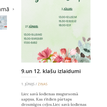
amā
9.un 12. klašu izlaidumi
1. JŪNIJS /
ZIŅAS
Liec savā šodienas mugursomā
sapņus, Kas rītdien pārtaps
drosmīgos ceļos.Liec savā šodienas