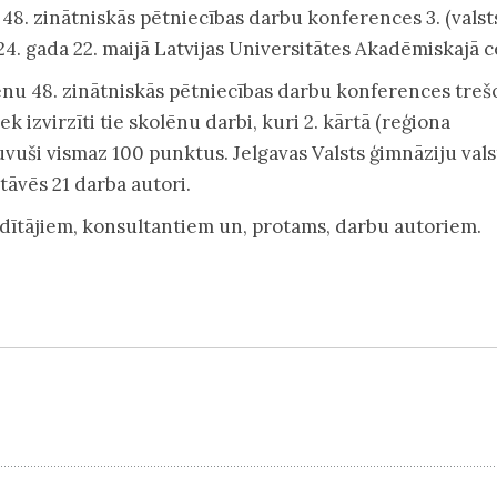
 48. zinātniskās pētniecības darbu konferences 3. (valst
4. gada 22. maijā Latvijas Universitātes Akadēmiskajā 
ēnu 48. zinātniskās pētniecības darbu konferences treš
ek izvirzīti tie skolēnu darbi, kuri 2. kārtā (reģiona
vuši vismaz 100 punktus. Jelgavas Valsts ģimnāziju vals
āvēs 21 darba autori.
dītājiem, konsultantiem un, protams, darbu autoriem.