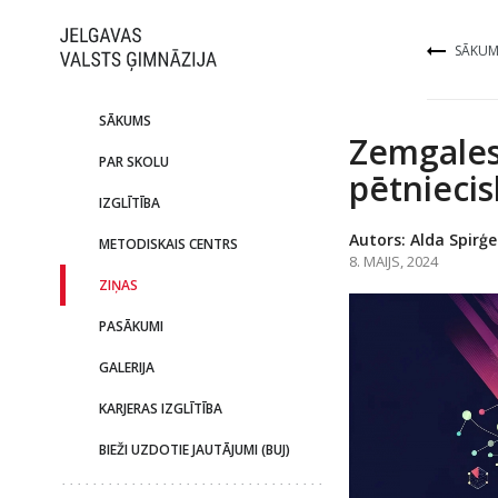
SĀKUM
SĀKUMS
Zemgales
PAR SKOLU
pētnieci
IZGLĪTĪBA
Autors: Alda Spirģe
METODISKAIS CENTRS
8. MAIJS, 2024
ZIŅAS
PASĀKUMI
GALERIJA
KARJERAS IZGLĪTĪBA
BIEŽI UZDOTIE JAUTĀJUMI (BUJ)