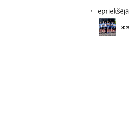
Iepriekšējā
Spo