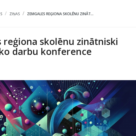
S
ZIŅAS
ZEMGALES REĢIONA SKOLĒNU ZINĀT...
 reģiona skolēnu zinātniski
sko darbu konference