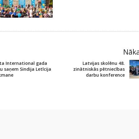
Nāk
ta International gada
Latvijas skolēnu 48.
u saņem Sindija Letīcija
zinātniskās pētniecības
kmane
darbu konference