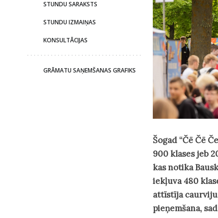
STUNDU SARAKSTS
STUNDU IZMAIŅAS
KONSULTĀCIJAS
GRĀMATU SAŅEMŠANAS GRAFIKS
Šogad “Čē Čē Čem
900 klases jeb 2
kas notika Bauskā
iekļuva 480 klas
attīstīja caurvi
pieņemšana, sada