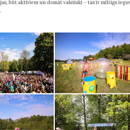
ējas, būt aktīviem un domāt valstiski – tas ir milzīgs ieg
j.