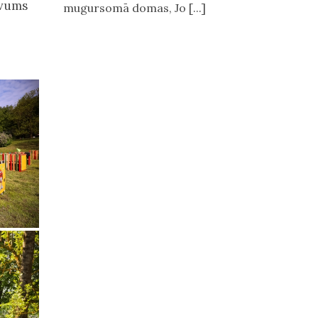
uvums
mugursomā domas, Jo [...]