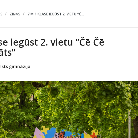
S
ZIŅAS
7 M.1 KLASE IEGŪST 2. VIETU “Č...
se iegūst 2. vietu “Čē Čē
ts”
lsts ģimnāzija