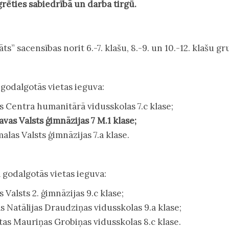
rēties sabiedrībā un darba tirgū.
” sacensības norit 6.-7. klašu, 8.-9. un 10.-12. klašu gr
 godalgotās vietas ieguva:
as Centra humanitārā vidusskolas 7.c klase;
gavas Valsts ģimnāzijas 7 M.1 klase;
malas Valsts ģimnāzijas 7.a klase.
ā godalgotās vietas ieguva:
s Valsts 2. ģimnāzijas 9.c klase;
as Natālijas Draudziņas vidusskolas 9.a klase;
ntas Mauriņas Grobiņas vidusskolas 8.c klase.