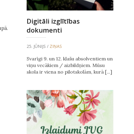
Digitāli izglītības
upā.
dokumenti
25. JŪNIJS /
ZIŅAS
Svarīgi 9. un 12. klašu absolventiem un
viņu vecākiem / aizbildņiem. Mūsu
skola ir viena no pilotskolām, kurā [...]