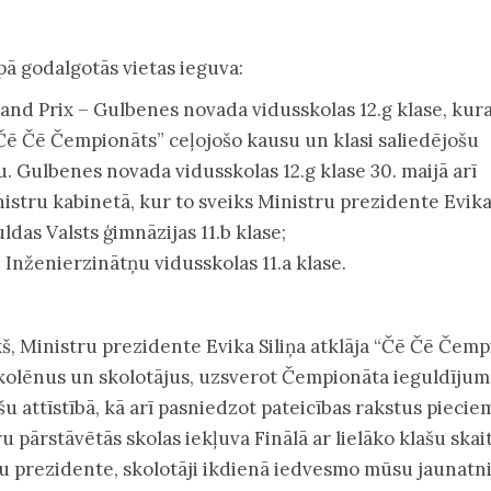
upā godalgotās vietas ieguva:
Grand Prix – Gulbenes novada vidusskolas 12.g klase, kur
Čē Čē Čempionāts” ceļojošo kausu un klasi saliedējošu
. Gulbenes novada vidusskolas 12.g klase 30. maijā arī
istru kabinetā, kur to sveiks Ministru prezidente Evika 
uldas Valsts ģimnāzijas 11.b klase;
 Inženierzinātņu vidusskolas 11.a klase.
kš, Ministru prezidente Evika Siliņa atklāja “Čē Čē Čemp
skolēnus un skolotājus, uzsverot Čempionāta ieguldīju
u attīstībā, kā arī pasniedzot pateicības rakstus piecie
u pārstāvētās skolas iekļuva Finālā ar lielāko klašu skai
u prezidente, skolotāji ikdienā iedvesmo mūsu jaunatn