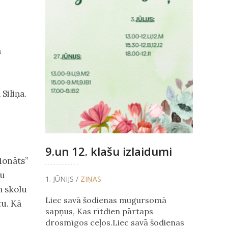
a
Siliņa.
9.un 12. klašu izlaidumi
ionāts”
mu
1. JŪNIJS /
ZIŅAS
m skolu
Liec savā šodienas mugursomā
tu. Kā
sapņus, Kas rītdien pārtaps
i
drosmīgos ceļos.Liec savā šodienas