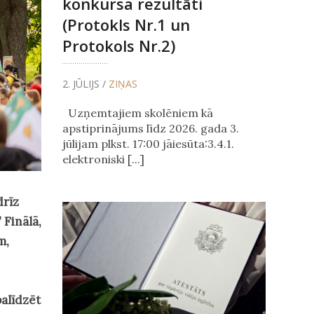
konkursa rezultāti
(Protokls Nr.1 un
Protokols Nr.2)
2. JŪLIJS /
ZIŅAS
Uzņemtajiem skolēniem kā
apstiprinājums līdz 2026. gada 3.
jūlijam plkst. 17:00 jāiesūta:3.4.1.
elektroniski [...]
drīz
 Finālā,
m,
palīdzēt