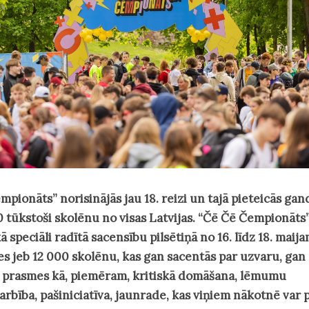
pionāts” norisinājās jau 18. reizi un tajā pieteicās gan
0 tūkstoši skolēnu no visas Latvijas. “Čē Čē Čempionāts”
 speciāli radītā sacensību pilsētiņā no 16. līdz 18. maija
es jeb 12 000 skolēnu, kas gan sacentās par uzvaru, gan
ju prasmes kā, piemēram, kritiskā domāšana, lēmumu
rbība, pašiniciatīva, jaunrade, kas viņiem nākotnē var 