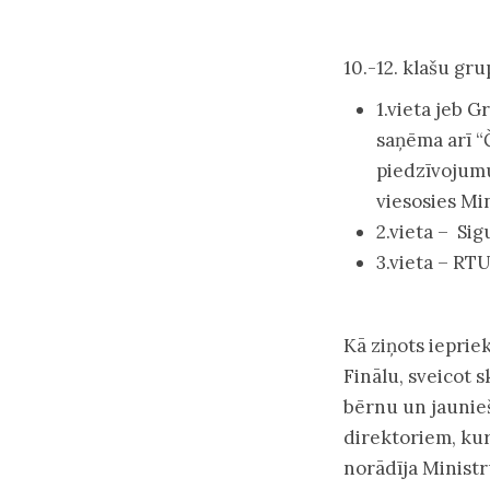
10.-12. klašu gr
1.vieta jeb 
saņēma arī “
piedzīvojumu
viesosies Min
2.vieta – Sig
3.vieta – RTU
Kā ziņots ieprie
Finālu, sveicot 
bērnu un jaunieš
direktoriem, kur
norādīja Ministr