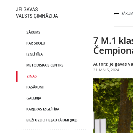
SĀKUM
SĀKUMS
7 M.1 kla
PAR SKOLU
Čempionā
IZGLĪTĪBA
Autors: Jelgavas Va
METODISKAIS CENTRS
21. MAIJS, 2024
ZIŅAS
PASĀKUMI
GALERIJA
KARJERAS IZGLĪTĪBA
BIEŽI UZDOTIE JAUTĀJUMI (BUJ)