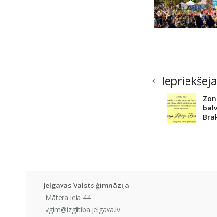
Iepriekšējā
Zon
balv
Bra
Jelgavas Valsts ģimnāzija
Mātera iela 44
vgim@izglitiba.jelgava.lv