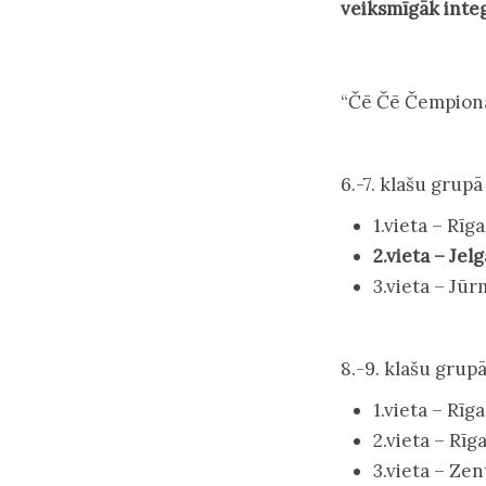
veiksmīgāk integ
“Čē Čē Čempionāts
6.-7. klašu grupā
1.vieta – Rīg
2.vieta – Jel
3.vieta – Jūr
8.-9. klašu grup
1.vieta – Rīga
2.vieta – Rīg
3.vieta – Ze