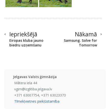
Iepriekšējā
Nākamā
Eiropas kluba jauno
Samsung. Solve for
biedru uzņemšanu
Tomorrow
Jelgavas Valsts ģimnāzija
Mātera iela 44
vgim@izglitiba.jelgava.lv
+371 63007754, +371 63023373
Tīmekļvietnes piekļūstamība