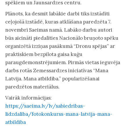
spēkiem un Jaunsardzes centru.
Plānots, ka desmit labākie darbi tiks izstādīti
ceļojošā izstādē, kuras atklāšana paredzēta 7.
novembrī Saeimas namā. Labāko darbu autori
būs aicināti piedalīties Nacionālo bruņoto spēku
organizētā izziņas pasākumā “Dronu spējas” ar
praktiskiem bezpilota gaisa kuģu
paraugdemonstrējumiem. Pirmās vietas ieguvēja
darbs rotās Zemessardzes iniciatīvas “Mana
Latvija. Mana atbildība.” popularizēšanai
paredzētos materiālus.
Vairāk informācijas:
https://saeima.lv/lv/sabiedribas-
lidzdaliba/fotokonkurss-mana-latvija-mana-
atbildiba