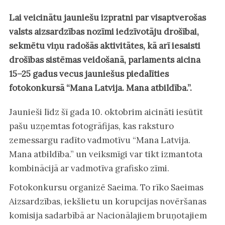
Lai veicinātu jauniešu izpratni par visaptverošas
valsts aizsardzības nozīmi iedzīvotāju drošībai,
sekmētu viņu radošās aktivitātes, kā arī iesaisti
drošības sistēmas veidošanā, parlaments aicina
15–25 gadus vecus jauniešus piedalīties
fotokonkursā “Mana Latvija. Mana atbildība.”.
Jaunieši līdz šī gada 10. oktobrim aicināti iesūtīt
pašu uzņemtas fotogrāfijas, kas raksturo
zemessargu radīto vadmotīvu “Mana Latvija.
Mana atbildība.” un veiksmīgi var tikt izmantota
kombinācijā ar vadmotīva grafisko zīmi.
Fotokonkursu organizē Saeima. To rīko Saeimas
Aizsardzības, iekšlietu un korupcijas novēršanas
komisija sadarbībā ar Nacionālajiem bruņotajiem