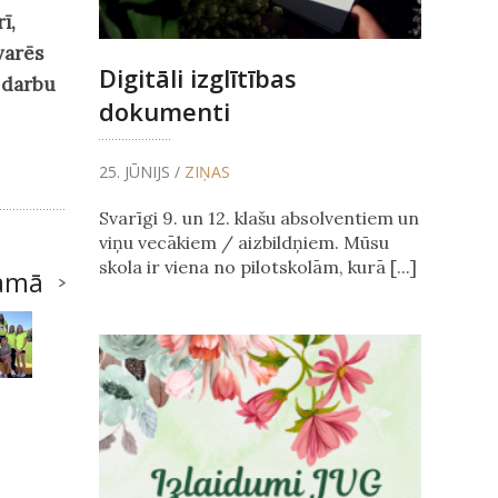
ī,
varēs
Digitāli izglītības
 darbu
dokumenti
25. JŪNIJS /
ZIŅAS
Svarīgi 9. un 12. klašu absolventiem un
viņu vecākiem / aizbildņiem. Mūsu
skola ir viena no pilotskolām, kurā [...]
amā