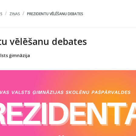
S
ZIŅAS
PREZIDENTU VĒLĒŠANU DEBATES
tu vēlēšanu debates
lsts ģimnāzija