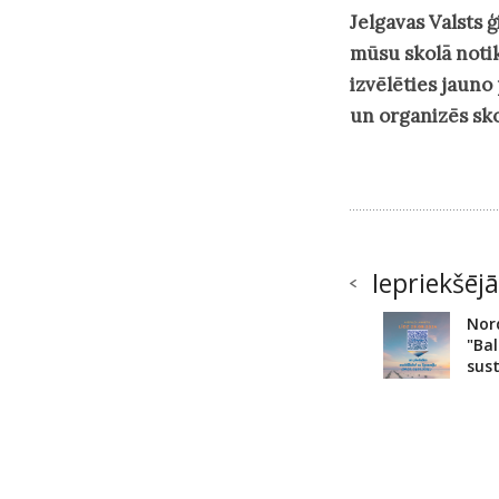
Jelgavas Valsts 
mūsu skolā notik
izvēlēties jaun
un organizēs sko
Iepriekšējā
Nord
"Ba
sust