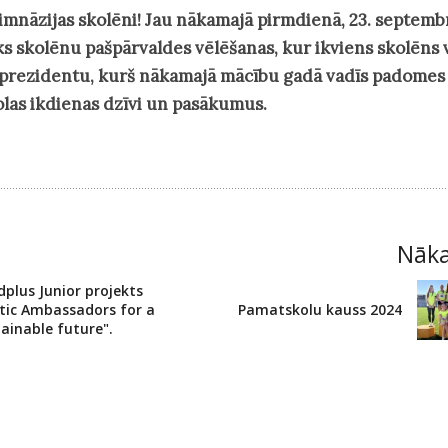
ģimnāzijas skolēni! Jau nākamajā pirmdienā, 23. septembr
s skolēnu pašpārvaldes vēlēšanas, kur ikviens skolēns 
o prezidentu, kurš nākamajā mācību gadā vadīs padomes
las ikdienas dzīvi un pasākumus.
Nāk
plus Junior projekts
ltic Ambassadors for a
Pamatskolu kauss 2024
ainable future".