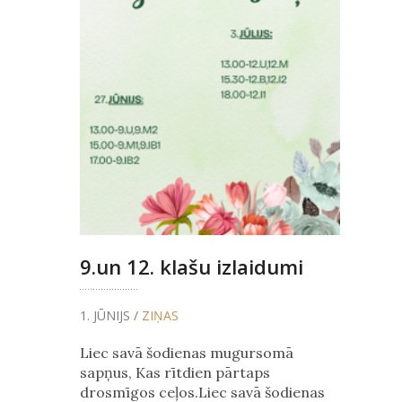
9.un 12. klašu izlaidumi
1. JŪNIJS /
ZIŅAS
Liec savā šodienas mugursomā
sapņus, Kas rītdien pārtaps
drosmīgos ceļos.Liec savā šodienas