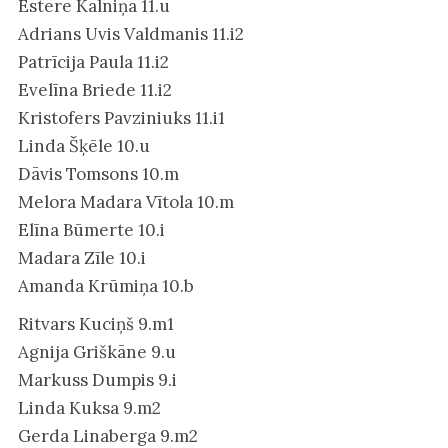
Estere Kalniņa 11.u
Adrians Uvis Valdmanis 11.i2
Patrīcija Paula 11.i2
Evelīna Briede 11.i2
Kristofers Pavziniuks 11.i1
Linda Šķēle 10.u
Dāvis Tomsons 10.m
Melora Madara Vītola 10.m
Elīna Būmerte 10.i
Madara Zīle 10.i
Amanda Krūmiņa 10.b
Ritvars Kuciņš 9.m1
Agnija Griškāne 9.u
Markuss Dumpis 9.i
Linda Kuksa 9.m2
Gerda Linaberga 9.m2