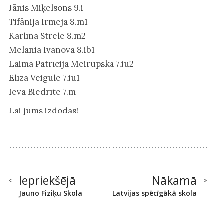
Jānis Miķelsons 9.i
Tifānija Irmeja 8.m1
Karlīna Strēle 8.m2
Melania Ivanova 8.ib1
Laima Patrīcija Meirupska 7.iu2
Elīza Veigule 7.iu1
Ieva Biedrīte 7.m
Lai jums izdodas!
Iepriekšējā
Nākamā
Jauno Fiziķu Skola
Latvijas spēcīgākā skola