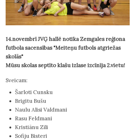
14.novembrī JVĢ hallē notika Zemgales reģiona
futbola sacensības "Meiteņu futbols atgriežas
skolās"
Mūsu skolas septīto klašu izlase izcīnīja 2.vietu!
Sveicam:
Šarloti Cunsku
Brigitu Bušu
Naulu Alisi Valdmani
Rasu Feldmani
Kristiānu Zīli
Sofiju Bisteri