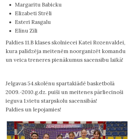
Margaritu Babicku
Elizabeti Strēli
Esteri Rasgalu
Elīnu Zīli
Paldies 11.B klases skolniecei Katei Rozenvaldei,
kura palīdzēja meitenēm noorganizēt komandu
un veica treneres pienākumus sacensību laikā!
Jelgavas 54.skolēnu spartakiādē basketbolā
2009.-2010.g.dz. puiši un meitenes pārliecinoši
ieguva 1.vietu starpskolu sacensībās!
Paldies un lepojamies!