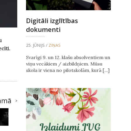
Digitāli izglītības
dokumenti
u
25. JŪNIJS /
ZIŅAS
cīti.
Svarīgi 9. un 12. klašu absolventiem un
viņu vecākiem / aizbildņiem. Mūsu
skola ir viena no pilotskolām, kurā [...]
amā