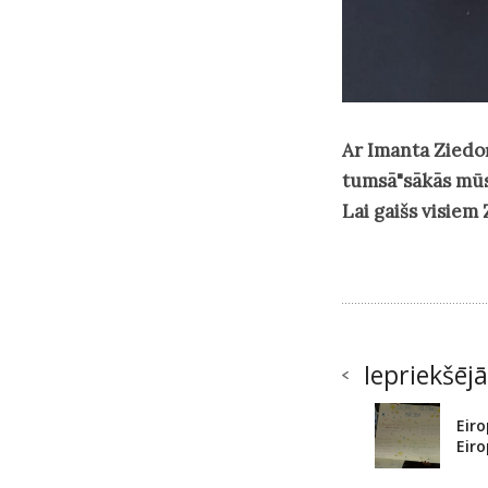
Ar Imanta Ziedoņ
tumsā"sākās mūsu
Lai gaišs visiem
Iepriekšējā
Eiro
Eir