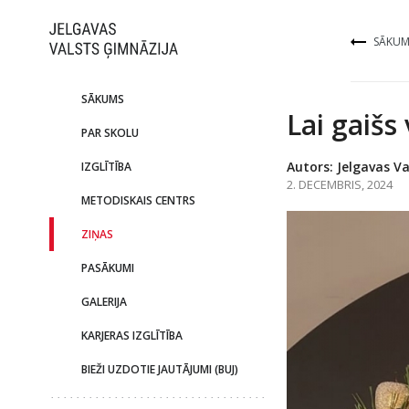
SĀKUM
SĀKUMS
Lai gaišs
PAR SKOLU
Autors: Jelgavas Va
IZGLĪTĪBA
2. DECEMBRIS, 2024
METODISKAIS CENTRS
ZIŅAS
PASĀKUMI
GALERIJA
KARJERAS IZGLĪTĪBA
BIEŽI UZDOTIE JAUTĀJUMI (BUJ)