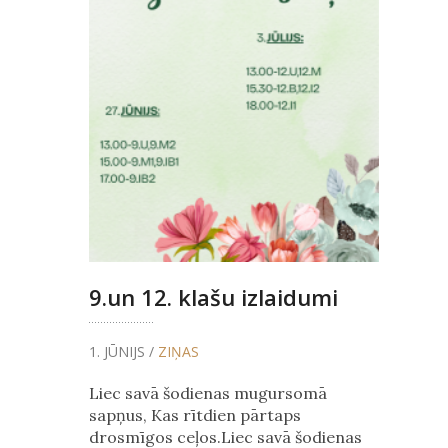
9.un 12. klašu izlaidumi
1. JŪNIJS /
ZIŅAS
Liec savā šodienas mugursomā
sapņus, Kas rītdien pārtaps
drosmīgos ceļos.Liec savā šodienas