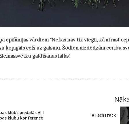
a epifānijas vārdiem "Nekas nav tik viegli, kā atrast ceļ
 kopīgais ceļš uz gaismu. Šodien aizdedzām cerību sve
 Ziemassvētku gaidīšanas laiks!
Nāk
pas klubs piedalās VIII
#TechTrack
opas klubu konferencē