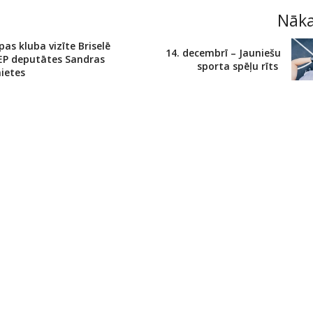
Nāk
pas kluba vizīte Briselē
14. decembrī – Jauniešu
 EP deputātes Sandras
sporta spēļu rīts
ietes