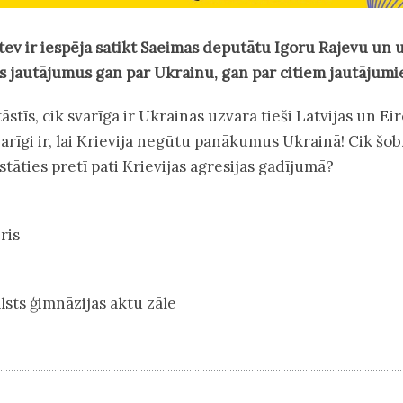
tev ir iespēja satikt Saeimas deputātu Igoru Rajevu un 
s jautājumus gan par Ukrainu, gan par citiem jautājumi
āstīs, cik svarīga ir Ukrainas uzvara tieši Latvijas un Ei
varīgi ir, lai Krievija negūtu panākumus Ukrainā! Cik šob
 stāties pretī pati Krievijas agresijas gadījumā?
ris
lsts ģimnāzijas aktu zāle