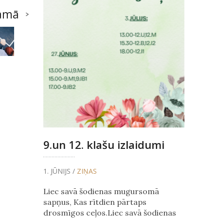
amā
9.un 12. klašu izlaidumi
1. JŪNIJS /
ZIŅAS
Liec savā šodienas mugursomā
sapņus, Kas rītdien pārtaps
drosmīgos ceļos.Liec savā šodienas