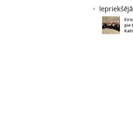
Iepriekšējā
Eiro
pie
Kaln