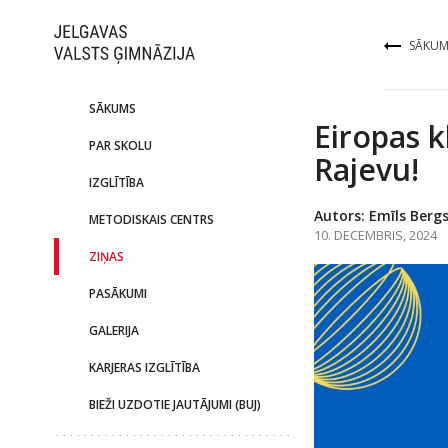
SĀKUM
SĀKUMS
Eiropas k
PAR SKOLU
Rajevu!
IZGLĪTĪBA
Autors: Emīls Berg
METODISKAIS CENTRS
10. DECEMBRIS, 2024
ZIŅAS
PASĀKUMI
GALERIJA
KARJERAS IZGLĪTĪBA
BIEŽI UZDOTIE JAUTĀJUMI (BUJ)