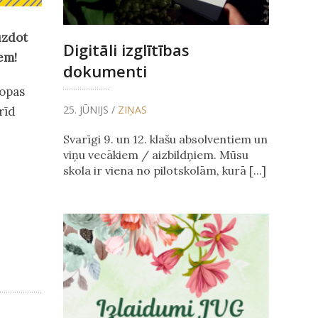
uzdot
Digitāli izglītības
em!
dokumenti
ropas
25. JŪNIJS /
ZIŅAS
rīd
Svarīgi 9. un 12. klašu absolventiem un
viņu vecākiem / aizbildņiem. Mūsu
skola ir viena no pilotskolām, kurā [...]