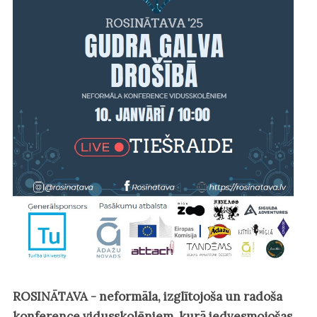
ROSINĀTAVA - neformāla, izglītojoša un radoša
konference vidusskolēniem, kurā iedvesmojošas