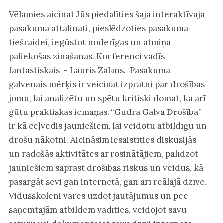
Vēlamies aicināt Jūs piedalīties šajā interaktīvajā
pasākumā attālināti, pieslēdzoties pasākuma
tiešraidei, iegūstot noderīgas un atmiņā
paliekošas zināšanas. Konferenci vadīs
fantastiskais - Lauris Zalāns. Pasākuma
galvenais mērķis ir veicināt izpratni par drošības
jomu, lai analizētu un spētu kritiski domāt, kā arī
gūtu praktiskas iemaņas. “Gudra Galva Drošībā”
ir kā ceļvedis jauniešiem, lai veidotu atbildīgu un
drošu nākotni. Aicināsim iesaistīties diskusijās
un radošās aktivitātēs ar rosinātājiem, palīdzot
jauniešiem saprast drošības riskus un veidus, kā
pasargāt sevi gan internetā, gan arī reālajā dzīvē.
Vidusskolēni varēs uzdot jautājumus un pēc
saņemtajām atbildēm vadīties, veidojot savu