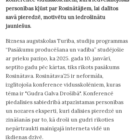
personības kļūst par Rosinātājiem, lai dalītos
savā pieredzē, motivētu un iedrošinātu
jauniešus.
Biznesa augstskolas Turība, studiju programmas
“Pasākumu producēšana un vadība” studējošie
ar prieku paziņo, ka 2025. gada 10. janvārī,
septīto gadu pēc kārtas, tiks rīkots pasākums
Rosinātava. Rosinātava’25 ir neformāla,
izglītojoša konference vidusskolēniem, kuras
tēma ir "Gudra Galva Drošībā". Konferencē
piedalīsies sabiedrībā atpazīstamas personības
un nozares eksperti, kuri dalīsies pieredzē un
zināšanās par to, kā droši un gudri rīkoties
nepārtraukti mainīgajā interneta vidē un
ikdienas dzīvē.