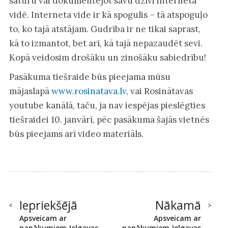
saturu vai dokumentējot savu dzīvi interneta
vidē. Interneta vide ir kā spogulis – tā atspoguļo
to, ko tajā atstājam. Gudrība ir ne tikai saprast,
kā to izmantot, bet arī, kā tajā nepazaudēt sevi.
Kopā veidosim drošāku un zinošāku sabiedrību!
Pasākuma tiešraide būs pieejama mūsu
mājaslapā
www.rosinatava.lv
, vai Rosinātavas
youtube kanālā, taču, ja nav iespējas pieslēgties
tiešraidei 10. janvārī, pēc pasākuma šajās vietnēs
būs pieejams arī video materiāls.
Iepriekšējā
Nākamā
Apsveicam ar
Apsveicam ar
panākumiem Jelgavas
panākumiem Jelgavas