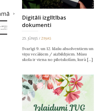
amā
Digitāli izglītības
dokumenti
25. JŪNIJS /
ZIŅAS
Svarīgi 9. un 12. klašu absolventiem un
viņu vecākiem / aizbildņiem. Mūsu
skola ir viena no pilotskolām, kurā [...]