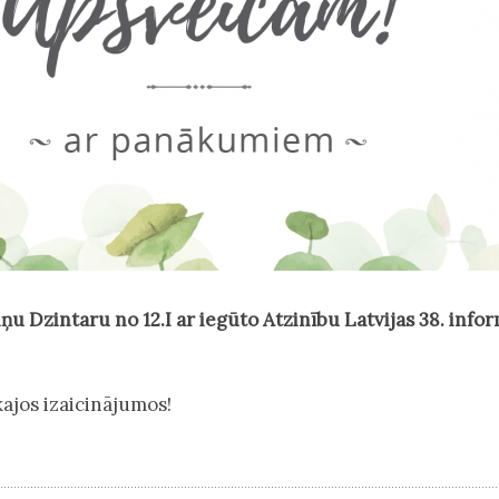
iņu Dzintaru
no 12.I ar iegūto
Atzinību
Latvijas 38. info
ajos izaicinājumos!