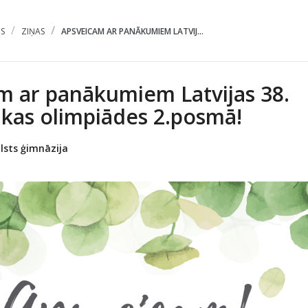
S
ZIŅAS
APSVEICAM AR PANĀKUMIEM LATVIJ...
m ar panākumiem Latvijas 38.
ikas olimpiādes 2.posmā!
lsts ģimnāzija