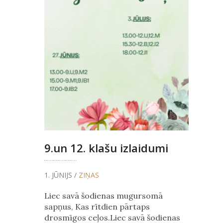
9.un 12. klašu izlaidumi
1. JŪNIJS /
ZIŅAS
Liec savā šodienas mugursomā
sapņus, Kas rītdien pārtaps
drosmīgos ceļos.Liec savā šodienas