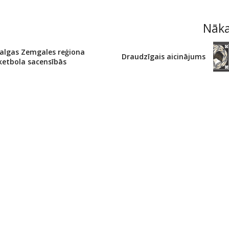
Nāk
algas Zemgales reģiona
Draudzīgais aicinājums
ketbola sacensībās