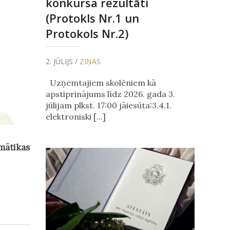
konkursa rezultāti
(Protokls Nr.1 un
Protokols Nr.2)
2. JŪLIJS /
ZIŅAS
Uzņemtajiem skolēniem kā
apstiprinājums līdz 2026. gada 3.
jūlijam plkst. 17:00 jāiesūta:3.4.1.
elektroniski [...]
rmātikas