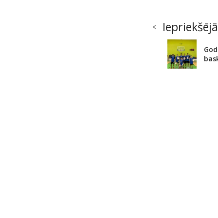
Iepriekšējā
God
bas