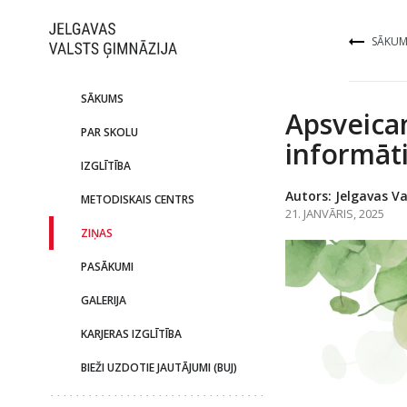
SĀKUM
SĀKUMS
Apsveica
PAR SKOLU
informāt
IZGLĪTĪBA
Autors: Jelgavas Va
METODISKAIS CENTRS
21. JANVĀRIS, 2025
ZIŅAS
PASĀKUMI
GALERIJA
KARJERAS IZGLĪTĪBA
BIEŽI UZDOTIE JAUTĀJUMI (BUJ)