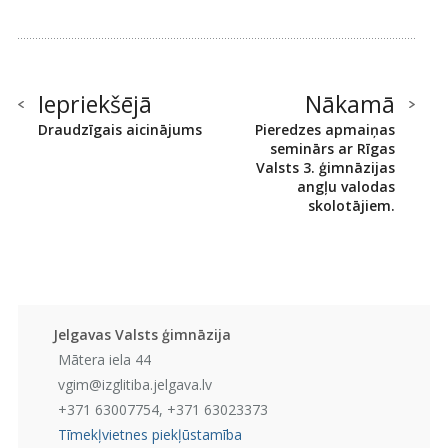
Iepriekšējā
Nākamā
Draudzīgais aicinājums
Pieredzes apmaiņas
seminārs ar Rīgas
Valsts 3. ģimnāzijas
angļu valodas
skolotājiem.
Jelgavas Valsts ģimnāzija
Mātera iela 44
vgim@izglitiba.jelgava.lv
+371 63007754, +371 63023373
Tīmekļvietnes piekļūstamība