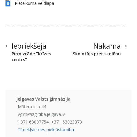
Pieteikuma veidlapa
Iepriekšējā
Nākamā
Pirmizrāde "Krīzes
Skolotājs pret skolēnu
centrs"
Jelgavas Valsts ģimnāzija
Mātera iela 44
vgim@izglitiba.jelgava.lv
+371 63007754, +371 63023373
Tīmekļvietnes piekļūstamība