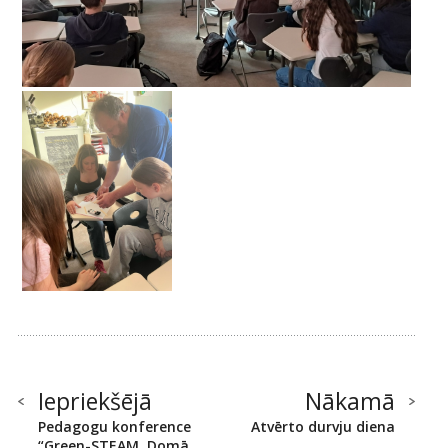
Iepriekšējā
Nākamā
Pedagogu konference
Atvērto durvju diena
“Green-STEAM. Domā,