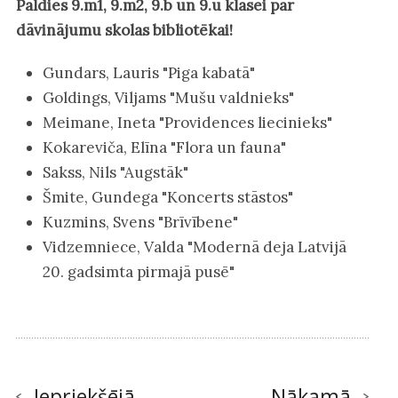
Paldies 9.m1, 9.m2, 9.b un 9.u klasei par
dāvinājumu skolas bibliotēkai!
Gundars, Lauris "Piga kabatā"
Goldings, Viljams "Mušu valdnieks"
Meimane, Ineta "Providences liecinieks"
Kokareviča, Elīna "Flora un fauna"
Sakss, Nils "Augstāk"
Šmite, Gundega "Koncerts stāstos"
Kuzmins, Svens "Brīvībene"
Vidzemniece, Valda "Modernā deja Latvijā
20. gadsimta pirmajā pusē"
Iepriekšējā
Nākamā