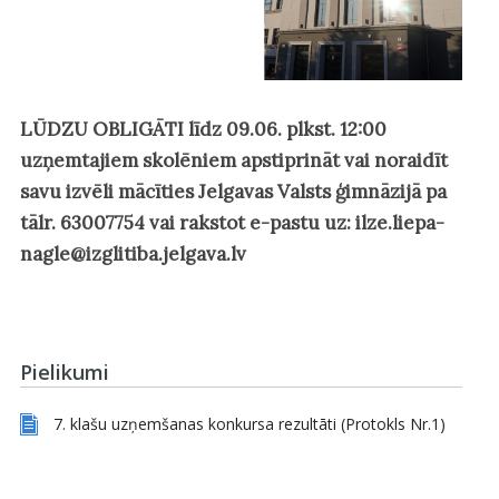
LŪDZU OBLIGĀTI līdz
09.06.
plkst.
12:00
uzņemtajiem skolēniem apstiprināt vai noraidīt
savu izvēli mācīties Jelgavas Valsts ģimnāzijā pa
tālr.
63007754
vai rakstot e-pastu uz:
ilze.liepa-
nagle@izglitiba.jelgava.lv
Pielikumi
7. klašu uzņemšanas konkursa rezultāti (Protokls Nr.1)