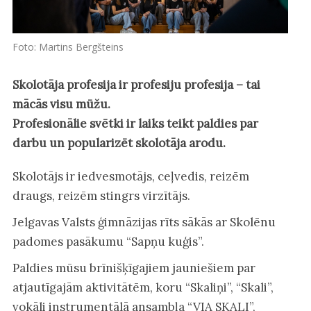
Foto: Martins Bergšteins
Skolotāja profesija ir profesiju profesija – tai
mācās visu mūžu.
Profesionālie svētki ir laiks teikt paldies par
darbu un popularizēt skolotāja arodu.
Skolotājs ir iedvesmotājs, ceļvedis, reizēm
draugs, reizēm stingrs virzītājs.
Jelgavas Valsts ģimnāzijas rīts sākās ar Skolēnu
padomes pasākumu “Sapņu kuģis”.
Paldies mūsu brīnišķīgajiem jauniešiem par
atjautīgajām aktivitātēm, koru “Skaliņi”, “Skali”,
vokāli instrumentālā ansambļa “VIA SKALI”,