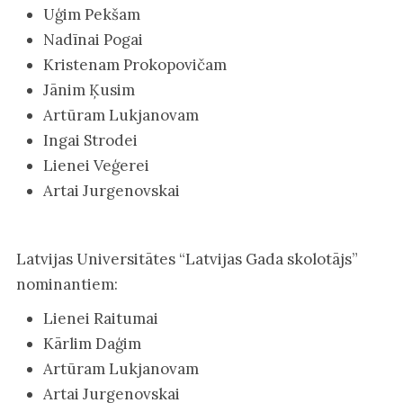
Uģim Pekšam
Nadīnai Pogai
Kristenam Prokopovičam
Jānim Ķusim
Artūram Lukjanovam
Ingai Strodei
Lienei Veģerei
Artai Jurgenovskai
Latvijas Universitātes “Latvijas Gada skolotājs”
nominantiem:
Lienei Raitumai
Kārlim Daģim
Artūram Lukjanovam
Artai Jurgenovskai