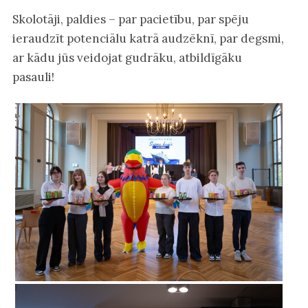
Skolotāji, paldies – par pacietību, par spēju
ieraudzīt potenciālu katrā audzēknī, par degsmi,
ar kādu jūs veidojat gudrāku, atbildīgāku
pasauli!