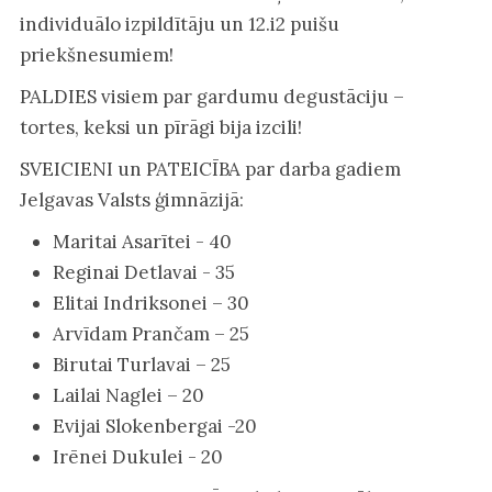
individuālo izpildītāju un 12.i2 puišu
priekšnesumiem!
PALDIES visiem par gardumu degustāciju –
tortes, keksi un pīrāgi bija izcili!
SVEICIENI un PATEICĪBA par darba gadiem
Jelgavas Valsts ģimnāzijā:
Maritai Asarītei - 40
Reginai Detlavai - 35
Elitai Indriksonei – 30
Arvīdam Prančam – 25
Birutai Turlavai – 25
Lailai Naglei – 20
Evijai Slokenbergai -20
Irēnei Dukulei - 20