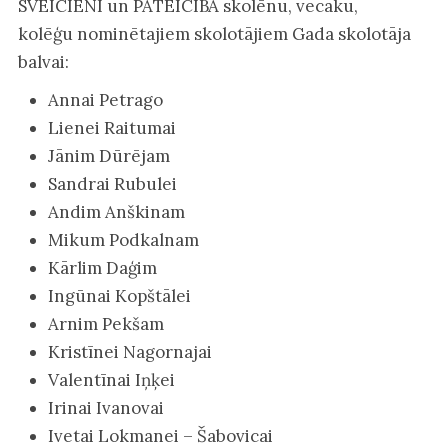
SVEICIENI un PATEICĪBA skolēnu, vecāku,
kolēģu nominētajiem skolotājiem Gada skolotāja
balvai:
Annai Petrago
Lienei Raitumai
Jānim Dūrējam
Sandrai Rubulei
Andim Anškinam
Mikum Podkalnam
Kārlim Daģim
Ingūnai Kopštālei
Arnim Pekšam
Kristīnei Nagornajai
Valentīnai Iņķei
Irinai Ivanovai
Ivetai Lokmanei – Šabovicai