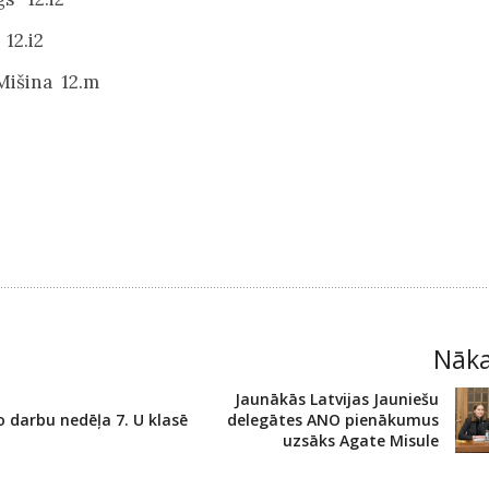
12.i2
 Mišina 12.m
Nāk
Jaunākās Latvijas Jauniešu
 darbu nedēļa 7. U klasē
delegātes ANO pienākumus
uzsāks Agate Misule