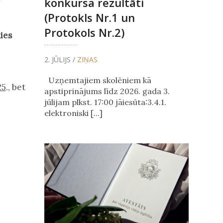
konkursa rezultāti
(Protokls Nr.1 un
Protokols Nr.2)
ies
2. JŪLIJS /
ZIŅAS
Uzņemtajiem skolēniem kā
25
., bet
apstiprinājums līdz 2026. gada 3.
jūlijam plkst. 17:00 jāiesūta:3.4.1.
elektroniski [...]