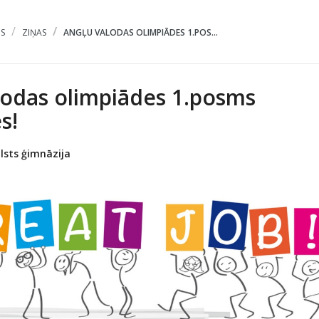
S
ZIŅAS
ANGĻU VALODAS OLIMPIĀDES 1.POS...
lodas olimpiādes 1.posms
s!
lsts ģimnāzija