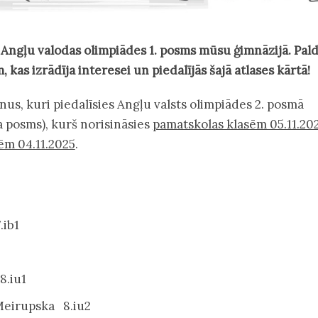
a Angļu valodas olimpiādes 1. posms mūsu ģimnāzijā. Pald
 kas izrādīja interesei un piedalījās šajā atlases kārtā!
us, kuri piedalīsies Angļu valsts olimpiādes 2. posmā
 posms), kurš norisināsies
pamatskolas klasēm 05.11.20
ēm 04.11.2025
.
.ib1
8.iu1
 Meirupska 8.iu2