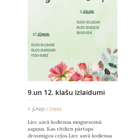
9.un 12. klašu izlaidumi
1. JŪNIJS /
ZIŅAS
Liec savā šodienas mugursomā
sapņus, Kas rītdien pārtaps
drosmīgos ceļos.Liec savā šodienas