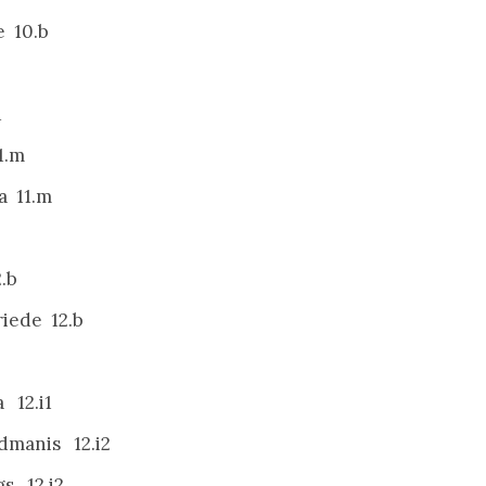
e 10.b
u
1.m
a 11.m
.b
riede 12.b
 12.i1
ldmanis 12.i2
gs 12.i2