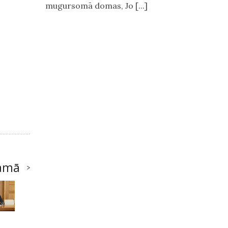
mugursomā domas, Jo [...]
amā