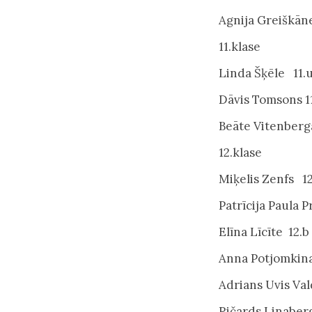
Agnija Greiškān
11.klase
Linda Šķēle 11.
Dāvis Tomsons 1
Beāte Vitenberg
12.klase
Miķelis Zenfs 12
Patrīcija Paula P
Elīna Līcīte 12.b
Anna Potjomkina
Adrians Uvis Va
Ričards Linaber