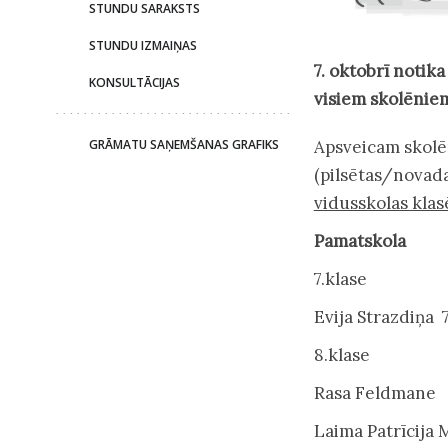
STUNDU SARAKSTS
STUNDU IZMAIŅAS
7. oktobrī notik
KONSULTĀCIJAS
visiem skolēniem,
Apsveicam skolēn
GRĀMATU SAŅEMŠANAS GRAFIKS
(pilsētas/novada
vidusskolas klas
Pamatskola
7.klase
Evija Strazdiņa 7
8.klase
Rasa Feldmane 
Laima Patrīcija