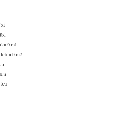
ib1
ib1
nka 9.m1
Kleina 9.m2
.u
9.u
 9.u
i