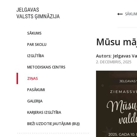
SĀKUM
SĀKUMS
Mūsu māj
PAR SKOLU
Autors: Jelgavas Va
IZGLĪTĪBA
2. DECEMBRIS, 2025
METODISKAIS CENTRS
ZIŅAS
PASĀKUMI
GALERIJA
KARJERAS IZGLĪTĪBA
BIEŽI UZDOTIE JAUTĀJUMI (BUJ)