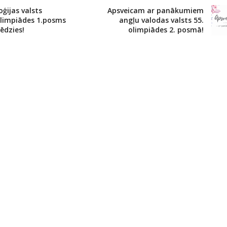
oģijas valsts
Apsveicam ar panākumiem
olimpiādes 1.posms
angļu valodas valsts 55.
ēdzies!
olimpiādes 2. posmā!