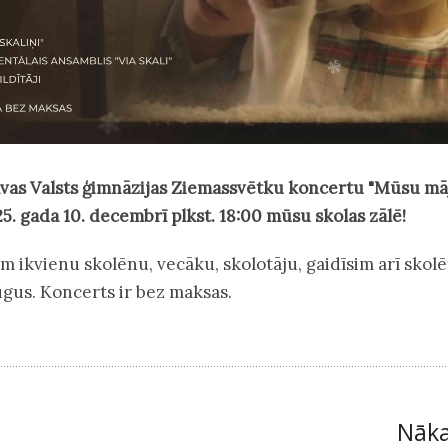
avas Valsts ģimnāzijas Ziemassvētku koncertu "Mūsu mā
25. gada 10. decembrī plkst. 18:00 mūsu skolas zālē!
im ikvienu skolēnu, vecāku, skolotāju, gaidīsim arī skol
gus. Koncerts ir bez maksas.
Nāk