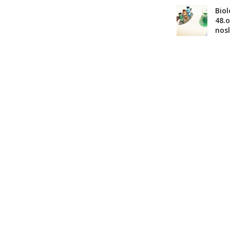
Biol
48.
nosl