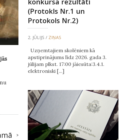
konkursa rezultāti
(Protokls Nr.1 un
Protokols Nr.2)
2. JŪLIJS /
ZIŅAS
Uzņemtajiem skolēniem kā
apstiprinājums līdz 2026. gada 3.
jās
jūlijam plkst. 17:00 jāiesūta:3.4.1.
elektroniski [...]
ēnu
amā