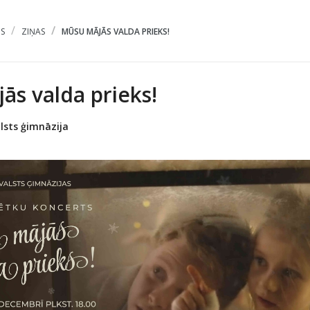
S
ZIŅAS
MŪSU MĀJĀS VALDA PRIEKS!
ās valda prieks!
lsts ģimnāzija