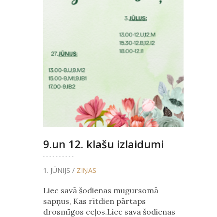
9.un 12. klašu izlaidumi
1. JŪNIJS /
ZIŅAS
Liec savā šodienas mugursomā
sapņus, Kas rītdien pārtaps
drosmīgos ceļos.Liec savā šodienas