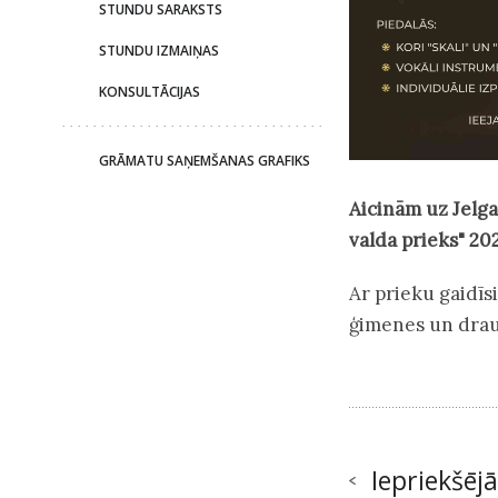
STUNDU SARAKSTS
STUNDU IZMAIŅAS
KONSULTĀCIJAS
GRĀMATU SAŅEMŠANAS GRAFIKS
Aicinām uz Jelg
valda prieks" 20
Ar prieku gaidīs
ģimenes un drau
Iepriekšējā