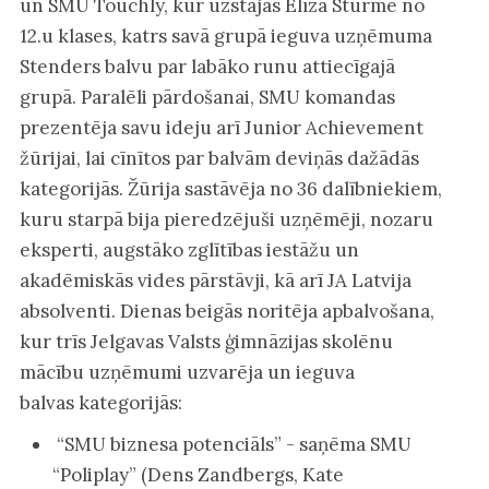
un SMU Touchly, kur uzstājās Elīza Sturme no
12.u klases, katrs savā grupā ieguva uzņēmuma
Stenders balvu par labāko runu attiecīgajā
grupā. Paralēli pārdošanai, SMU komandas
prezentēja savu ideju arī Junior Achievement
žūrijai, lai cīnītos par balvām deviņās dažādās
kategorijās. Žūrija sastāvēja no 36 dalībniekiem,
kuru starpā bija pieredzējuši uzņēmēji, nozaru
eksperti, augstāko zglītības iestāžu un
akadēmiskās vides pārstāvji, kā arī JA Latvija
absolventi. Dienas beigās noritēja apbalvošana,
kur trīs Jelgavas Valsts ģimnāzijas skolēnu
mācību uzņēmumi uzvarēja un ieguva
balvas kategorijās:
“SMU biznesa potenciāls” - saņēma SMU
“Poliplay” (Dens Zandbergs, Kate