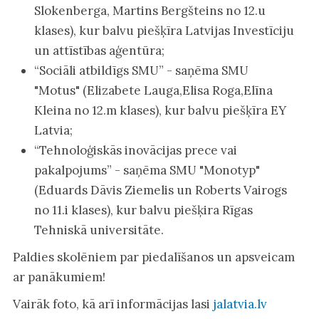
Slokenberga, Martins Bergšteins no 12.u
klases), kur balvu piešķīra Latvijas Investīciju
un attīstības aģentūra;
“Sociāli atbildīgs SMU” - saņēma SMU
"Motus" (Elizabete Lauga,Elisa Roga,Elīna
Kleina no 12.m klases), kur balvu piešķīra EY
Latvia;
“Tehnoloģiskās inovācijas prece vai
pakalpojums” - saņēma SMU "Monotyp"
(Eduards Dāvis Ziemelis un Roberts Vairogs
no 11.i klases), kur balvu piešķira Rīgas
Tehniskā universitāte.
Paldies skolēniem par piedalīšanos un apsveicam
ar panākumiem!
Vairāk foto, kā arī informācijas lasi
jalatvia.lv