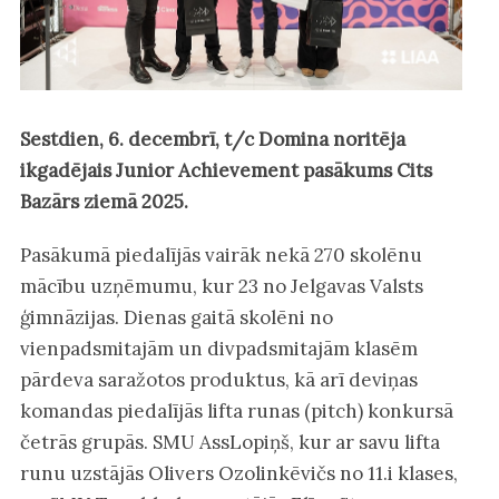
Sestdien, 6. decembrī, t/c Domina noritēja
ikgadējais Junior Achievement pasākums Cits
Bazārs ziemā 2025.
Pasākumā piedalījās vairāk nekā 270 skolēnu
mācību uzņēmumu, kur 23 no Jelgavas Valsts
ģimnāzijas. Dienas gaitā skolēni no
vienpadsmitajām un divpadsmitajām klasēm
pārdeva saražotos produktus, kā arī deviņas
komandas piedalījās lifta runas (pitch) konkursā
četrās grupās. SMU AssLopiņš, kur ar savu lifta
runu uzstājās Olivers Ozolinkēvičs no 11.i klases,