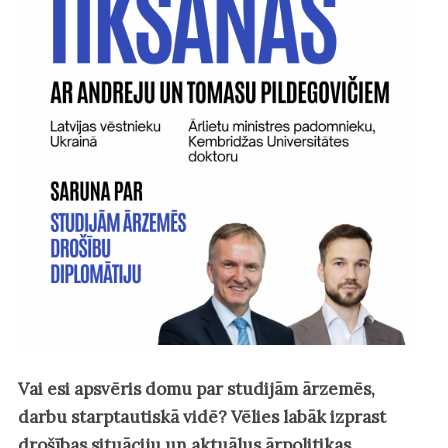
Vai esi apsvēris domu par studijām ārzemēs,
darbu starptautiskā vidē? Vēlies labāk izprast
drošības situāciju un aktuālus ārpolitikas