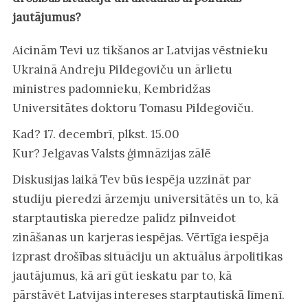
jautājumus?
Aicinām Tevi uz tikšanos ar Latvijas vēstnieku
Ukrainā Andreju Pildegoviču un ārlietu
ministres padomnieku, Kembridžas
Universitātes doktoru Tomasu Pildegoviču.
Kad? 17. decembrī, plkst. 15.00
Kur? Jelgavas Valsts ģimnāzijas zālē
Diskusijas laikā Tev būs iespēja uzzināt par
studiju pieredzi ārzemju universitātēs un to, kā
starptautiska pieredze palīdz pilnveidot
zināšanas un karjeras iespējas. Vērtīga iespēja
izprast drošības situāciju un aktuālus ārpolitikas
jautājumus, kā arī gūt ieskatu par to, kā
pārstāvēt Latvijas intereses starptautiskā līmenī.