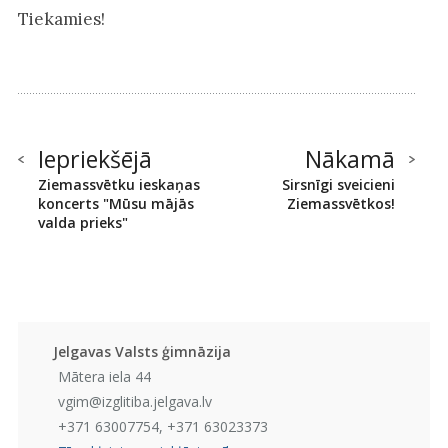
Tiekamies!
Iepriekšējā
Nākamā
Ziemassvētku ieskaņas
Sirsnīgi sveicieni
koncerts "Mūsu mājās
Ziemassvētkos!
valda prieks"
Jelgavas Valsts ģimnāzija
Mātera iela 44
vgim@izglitiba.jelgava.lv
+371 63007754, +371 63023373