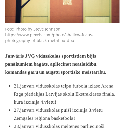
Foto: Photo by Steve Johnson:
https://www.pexels.com/photo/shallow-focus-
photography-of-black-metal-outdoo
Janvāris JVĢ vidusskolas sportistiem bijis
panākumiem bagāts, apliecinot neatlaidību,
komandas garu un augstu sportisko meistarību.
21.janvārī vidusskolas telpu futbola izlase Arēnā
Rīga piedalījās Latvijas skolu Ekstraklases finālā,
kurā izcīnīja 4.vietu!
27.janvārī vidusskolas puiši izcīnīja 3.vietu
Zemgales reģionā basketbolā!
28.janvārī vidusskolas meitenes pārliecinoši