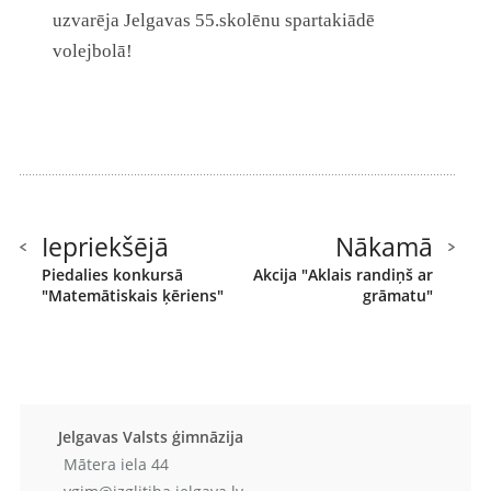
uzvarēja Jelgavas 55.skolēnu spartakiādē
volejbolā!
Iepriekšējā
Nākamā
Piedalies konkursā
Akcija "Aklais randiņš ar
"Matemātiskais ķēriens"
grāmatu"
Jelgavas Valsts ģimnāzija
Mātera iela 44