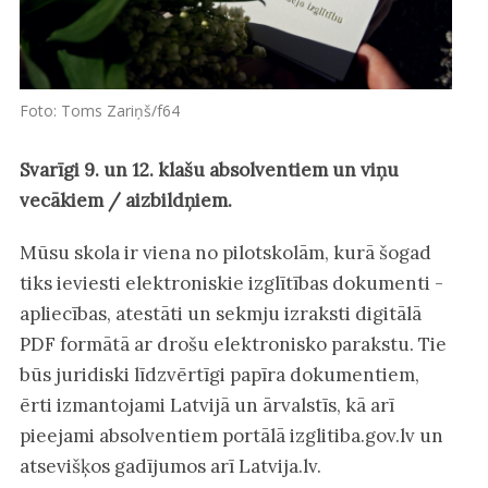
Foto: Toms Zariņš/f64
Svarīgi 9. un 12. klašu absolventiem un viņu
vecākiem / aizbildņiem.
Mūsu skola ir viena no pilotskolām, kurā šogad
tiks ieviesti elektroniskie izglītības dokumenti -
apliecības, atestāti un sekmju izraksti digitālā
PDF formātā ar drošu elektronisko parakstu. Tie
būs juridiski līdzvērtīgi papīra dokumentiem,
ērti izmantojami Latvijā un ārvalstīs, kā arī
pieejami absolventiem portālā izglitiba.gov.lv un
atsevišķos gadījumos arī Latvija.lv.